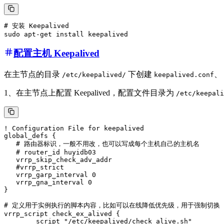
# 安装 Keepalived

配置主机 Keepalived
在主节点的目录
下创建
、
/etc/keepalived/
keepalived.conf
1、在主节点上配置 Keepalived，配置文件目录为
/etc/keepali
! Configuration File for keepalived

global_defs {

   # 路由器标识，一般不用改，也可以写成每个主机自己的主机名

   # router_id huyidb03

   vrrp_skip_check_adv_addr

   #vrrp_strict

   vrrp_garp_interval 0

   vrrp_gna_interval 0

}

# 定义用于实例执行的脚本内容，比如可以在线降低优先级，用于强制切换

vrrp_script check_ex_alived {

        script "/etc/keepalived/check_alive.sh"
