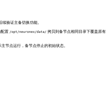
据，用来后续验证主备切换功能。
的配置
拷贝到备节点相同目录下覆盖原有
/opt/neuronex/data/
表示主节点运行，备节点停止的初始状态。