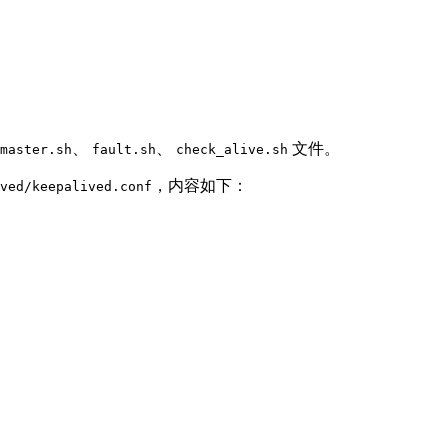
、
、
文件。
master.sh
fault.sh
check_alive.sh
，内容如下：
ved/keepalived.conf