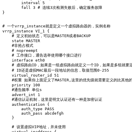
        interval 5

        fall 3 # 连续3次检测失败后，确定服务故障

}

# 一个vrrp_instance就是定义一个虚拟路由器的，实例名称

vrrp_instance VI_1 {

    # 定义初始状态，可以是MASTER或者BACKUP

    state MASTER

    #非抢占模式

    # nopreempt

    # 工作接口，通告选举使用哪个接口进行

    interface eth0

    # 虚拟路由ID，如果是一组虚拟路由就定义一个ID，如果是多组就要
    # ID还是虚拟MAC最后一段地址的信息，取值范围0-255

    virtual_router_id 51

    #权重 如果你上面定义了MASTER,这里的优先级就需要定义的比其他的
    priority 100

    #通告频率 单位s

    advert_int 1

    #通信认证机制，这里是明文认证还有一种是加密认证

    authentication {

        auth_type PASS

        auth_pass abcdefgh

    }

    # 设置虚拟VIP地址，并未使用

    virtual_ipaddress {
