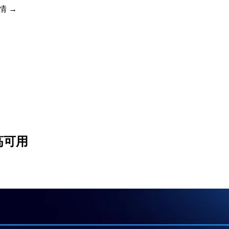
详情 →
点高可用