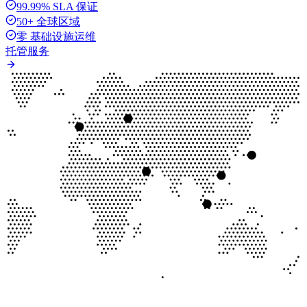
99.99%
SLA 保证
50+
全球区域
零
基础设施运维
托管服务