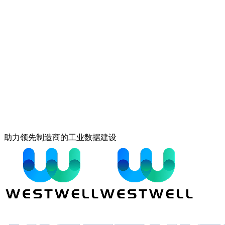
Managed
Multi-cloud
EMQX Edge
Protocol
Broker
Bridge
Robots
Gateways
PLCs
助力领先制造商的工业数据建设