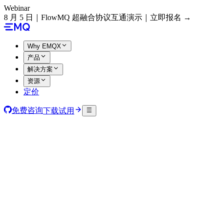
Webinar
8 月 5 日｜FlowMQ 超融合协议互通演示｜立即报名 →
Why EMQX
产品
解决方案
资源
定价
免费咨询
下载试用
IoT Edge
快速安装
$
curl -fsSL emqx.sh/edge | bash