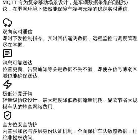
MQTT 专为复杂移动场景设计，是车辆数据采集的理想协
议，在弱网环境下依然能保障车端与云端的稳定实时通信。
双向实时通信
即时下发控制指令、实时回传遥测数据，远程监控与调度管理
尽在掌握。
消息可靠送达
位置更新、告警通知等关键数据不丢不漏，即使在信号薄弱区
域也能确保送达。
极低带宽开销
轻量级协议设计，最大程度降低数据流量消耗，显著节省大规
模车队的蜂窝网络费用。
全方位安全防护
内置强加密与多层身份认证机制，全面保护车队敏感数据，杜
绝非授权访问。