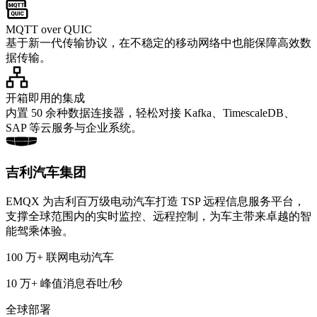
MQTT over QUIC
基于新一代传输协议，在不稳定的移动网络中也能保障高效数
据传输。
开箱即用的集成
内置 50 余种数据连接器，轻松对接 Kafka、TimescaleDB、
SAP 等云服务与企业系统。
吉利汽车集团
EMQX 为吉利百万级电动汽车打造 TSP 远程信息服务平台，
支撑全球范围内的实时监控、远程控制，为车主带来卓越的智
能驾乘体验。
100 万+
联网电动汽车
10 万+
峰值消息吞吐/秒
全球部署