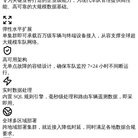
专为关键业务打造的企业级能力，为现代车队管理提供高性
能、高可靠的大规模数据基础。
弹性水平扩展
单集群即可承载百万级车辆与终端设备接入，从容支撑全球超
大规模车队网络。
高可用架构
无单点故障的容错设计，确保车队监控 7×24 小时不间断运
行。
实时数据处理
内置 SQL 规则引擎，毫秒级处理和路由车辆遥测数据，即采
即用。
全球多区域部署
跨地域部署集群，就近接入降低时延，同时满足各地数据合规
要求。