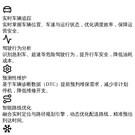
实时车辆追踪
实时掌握车辆位置、车速与运行状态，优化调度效率，保障运
营安全。
驾驶行为分析
识别急刹车、超速等危险驾驶行为，提升行车安全，降低油耗
成本。
预测性维护
基于车辆诊断数据（DTC）提前预判维保需求，减少非计划
停机，降低维修开支。
智能路线优化
融合实时定位与路径规划引擎，动态优化配送路线，精准预估
到达时间。