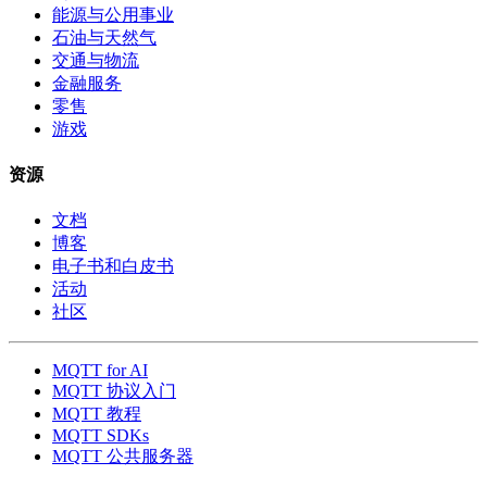
能源与公用事业
石油与天然气
交通与物流
金融服务
零售
游戏
资源
文档
博客
电子书和白皮书
活动
社区
MQTT for AI
MQTT 协议入门
MQTT 教程
MQTT SDKs
MQTT 公共服务器