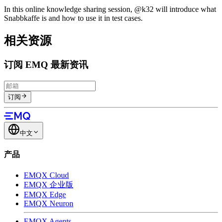
In this online knowledge sharing session, @k32 will introduce what
Snabbkaffe is and how to use it in test cases.
相关资源
订阅 EMQ 最新资讯
订阅
中文
产品
EMQX Cloud
EMQX 企业版
EMQX Edge
EMQX Neuron
EMQX Agents