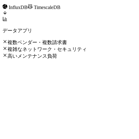
InfluxDB
TimescaleDB
データアプリ
複数ベンダー・複数請求書
複雑なネットワーク・セキュリティ
高いメンテナンス負荷
EMQX による統合アプローチ
EMQX による統合アプローチ
デバイス
車両
工場
センサー
製造
EMQX Cloud
接続