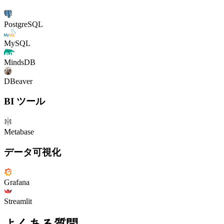
PostgreSQL
MySQL
MindsDB
DBeaver
BI ツール
Metabase
データ可視化
Grafana
Streamlit