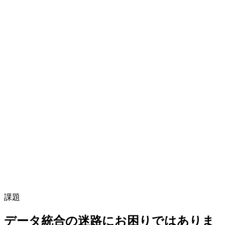
EMQX Tables
取り込み
クエリ
リアルタイム取り込み
3 トピック
sensors/temperature
23.5°C
devices/status
online
vehicles/gps
31.2°N
message_stream
0 行
time
source
metric
value
12:00:01
temp-sensor
temperature
23.5°C
12:00:02
gateway-01
status
online
12:00:03
truck-42
latitude
31.2°N
データ取り込み中...
✓ データが保存されました。クエリ、分析、可視化の準備
が整いました。
課題
データ統合の迷路にお困りではありま