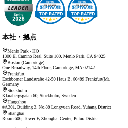
本社・拠点
Menlo Park - HQ
1300 El Camino Real, Suite 100, Menlo Park, CA 94025
Boston (Cambridge)
One Broadway, 14th Floor, Cambridge, MA 02142
Frankfurt
Eschborner Landstraße 42-50 Haus B, 60489 Frankfurt(M),
Germany
Stockholm
Klarabergsgatan 60, Stockholm, Sweden
Hangzhou
#A301, Building 3, No.88 Longyuan Road, Yuhang District
Shanghai
Room 606, Tower F, Zhonghai Center, Putuo District