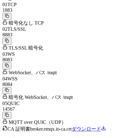
01
TCP
1883
暗号化なし TCP
02
TLS/SSL
8883
TLS/SSL 暗号化
03
WS
8083
WebSocket、パス /mqtt
04
WSS
8084
暗号化 WebSocket、パス /mqtt
05
QUIC
14567
MQTT over QUIC（UDP）
CA 証明書
broker.emqx.io-ca.crt
ダウンロード