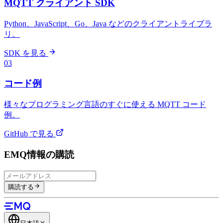
MQTT クライアント SDK
Python、JavaScript、Go、Java などのクライアントライブラ
リ。
SDK を見る
03
コード例
様々なプログラミング言語のすぐに使える MQTT コード
例。
GitHub で見る
EMQ情報の購読
購読する