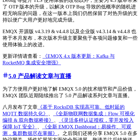
Debug 等提升 TLS 使用体验的改动以外，主要为 4.3 版本带来
了 OTP 版本的升级，以解决 OTP Bug 导致的低概率的随机进
程无响应的问题，在这一版本上我们仍然保留了对热升级的支
持以便广大用户更好地完成升级。
EMQX 开源版 v4.3.19 & v4.4.8 以及企业版 v4.3.14 & v4.4.8 也
将于本月发布，本次版本升级主要聚焦于各项问题修复和一些
使用体验上的改进。
更新详情请查看：
《EMQX 4.x 版本更新：Kafka 与
RocketMQ 集成安全增强》
5.0 产品解读文章与直播
为了方便用户更好地了解 EMQX 5.0 的技术细节和产品价值，
EMQX 团队近期陆续推出了 5.0 产品解读系列文章与直播。
八月发布了文章
《基于 RocksDB 实现高可靠、低时延的
MQTT 数据持久化》
、
《全新物联网数据集成：Flow 可视化
编排 & 双向数据桥接》
、
《灵活多样认证授权，零开发投入
保障 IoT 安全》
、
《全新 EMQX Dashborad：易操作、可观
测，集群数据尽在掌握》
。之后我们还将分享 EMQX 5.0 在多
协议网关、插件扩展等方面的全新进展，敬请关注后续推送。