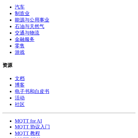
汽车
制造业
能源与公用事业
石油与天然气
交通与物流
金融服务
零售
游戏
资源
文档
博客
电子书和白皮书
活动
社区
MQTT for AI
MQTT 协议入门
MQTT 教程