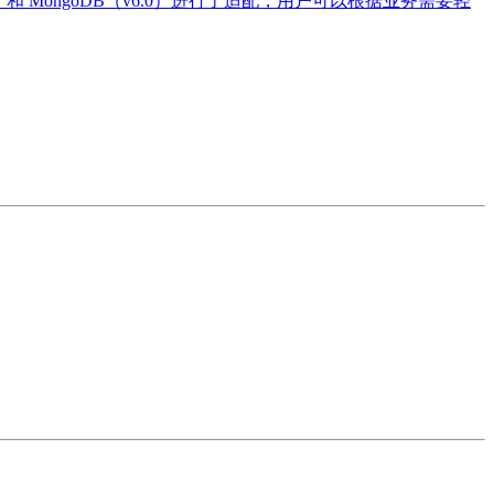
0）和 MongoDB（v6.0）进行了适配，用户可以根据业务需要轻