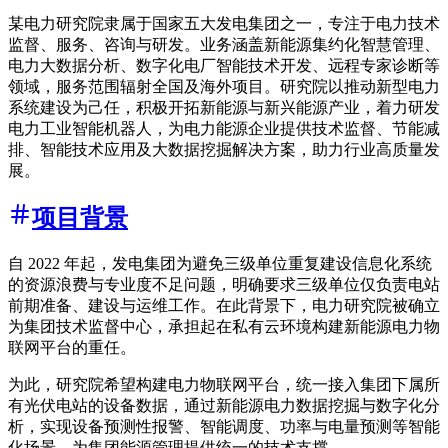
某电力研究院隶属于国家五大发电集团之一，专注于电力技术
监督、服务、咨询与研发。业务涵盖新能源集约化智慧管理、
电力大数据分析、数字化电厂智能技术开发、远程专家诊断等
领域，服务范围辐射全国及海外项目。研究院以推动新型电力
系统建设为己任，积极开拓新能源与新兴能源产业，着力研发
电力工业智能机器人，为电力能源企业提供技术监督、节能减
排、智能技术应用及大数据挖掘解决方案，助力行业高质量发
展。
项目背景
自 2022 年起，发电集团为避免三级单位重复建设信息化系统
的资源浪费与专业度不足问题，明确要求三级单位仅负责电站
前期准备、建设与运维工作。在此背景下，电力研究院被确立
为集团技术监督中心，承担起在私有云环境构建新能源电力物
联网平台的重任。
为此，研究院希望构建电力物联网平台，统一接入集团下属所
有光伏电站的设备数据，通过新能源电力数据挖掘与数字化分
析，实现设备预测性报警、智能调度、功率与电量预测等智能
化场景，为集团能源管理提供统一的技术支撑。