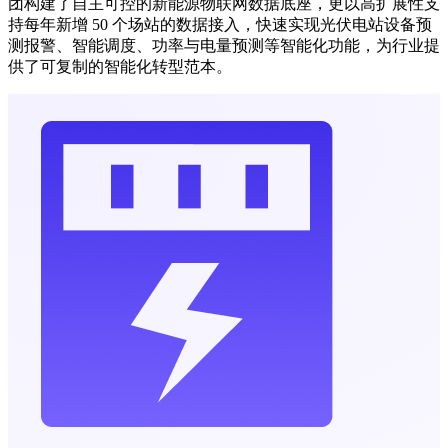
团构建了自主可控的新能源物联网数据底座，更以高扩展性支
持每年新增 50 个场站的数据接入，快速实现光伏电站设备预
测报警、智能调度、功率与电量预测等智能化功能，为行业提
供了可复制的智能化转型范本。