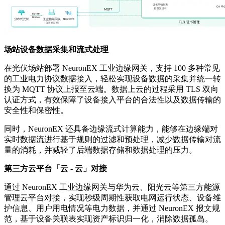
场站设备数据采集和流式处理
在光伏场站部署 NeuronEX 工业边缘网关，支持 100 多种常见
的工业电力协议数据接入，轻松实现设备数据的采集并统一转
换为 MQTT 协议上报至云端。数据上云的过程采用 TLS 双向
认证方式，有效保障了设备接入平台的合法性以及数据传输的
安全性和保密性。
同时，NeuronEX 还具备边缘流式计算能力，能够在边缘端对
实时数据流进行基于规则的过滤和预处理，减少数据传输对流
量的消耗，并减轻了后端数据存储和数据处理的压力。
第三方云平台「云 - 云」对接
通过 NeuronEX 工业边缘网关与华为云、阳光云等第三方能源
管理云平台对接，实现秒级周期性获取电网运行状态、设备维
护信息、用户用电情况等电力数据，并通过 NeuronEX 报文规
范，基于设备关联表实现资产标识归一化，消除数据孤岛。