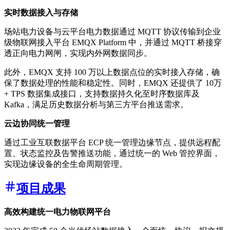
实时数据接入与存储
场站电力设备与云平台电力数据通过 MQTT 协议传输到企业
级物联网接入平台 EMQX Platform 中，并通过 MQTT 桥接穿
透正向电力网闸，实现内外网数据同步。
此外，EMQX 支持 100 万以上数据点位的实时接入存储，确
保了数据处理的性能和稳定性。同时，EMQX 还提供了 10万
+ TPS 数据集成接口，支持数据持久化至时序数据库及
Kafka，满足历史数据分析与第三方平台推送需求。
云边协同统一管理
通过工业互联数据平台 ECP 统一管理边缘节点，提供远程配
置、状态监控及告警推送功能，通过统一的 Web 管控界面，
实现边缘设备的全生命周期管理。
项目成果
高效构建统一电力物联网平台