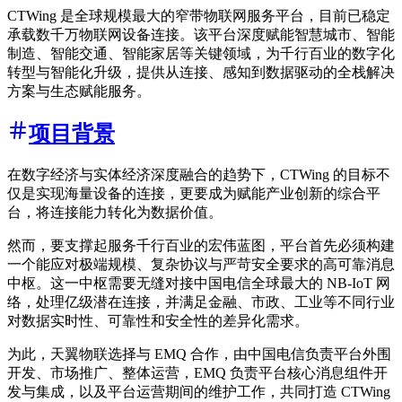
CTWing 是全球规模最大的窄带物联网服务平台，目前已稳定
承载数千万物联网设备连接。该平台深度赋能智慧城市、智能
制造、智能交通、智能家居等关键领域，为千行百业的数字化
转型与智能化升级，提供从连接、感知到数据驱动的全栈解决
方案与生态赋能服务。
项目背景
在数字经济与实体经济深度融合的趋势下，CTWing 的目标不
仅是实现海量设备的连接，更要成为赋能产业创新的综合平
台，将连接能力转化为数据价值。
然而，要支撑起服务千行百业的宏伟蓝图，平台首先必须构建
一个能应对极端规模、复杂协议与严苛安全要求的高可靠消息
中枢。这一中枢需要无缝对接中国电信全球最大的 NB-IoT 网
络，处理亿级潜在连接，并满足金融、市政、工业等不同行业
对数据实时性、可靠性和安全性的差异化需求。
为此，天翼物联选择与 EMQ 合作，由中国电信负责平台外围
开发、市场推广、整体运营，EMQ 负责平台核心消息组件开
发与集成，以及平台运营期间的维护工作，共同打造 CTWing