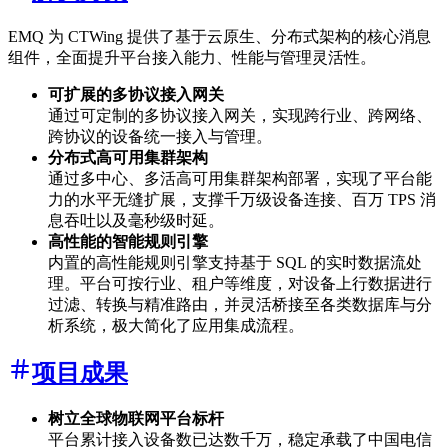
EMQ 为 CTWing 提供了基于云原生、分布式架构的核心消息
组件，全面提升平台接入能力、性能与管理灵活性。
可扩展的多协议接入网关
通过可定制的多协议接入网关，实现跨行业、跨网络、
跨协议的设备统一接入与管理。
分布式高可用集群架构
通过多中心、多活高可用集群架构部署，实现了平台能
力的水平无缝扩展，支撑千万级设备连接、百万 TPS 消
息吞吐以及毫秒级时延。
高性能的智能规则引擎
内置的高性能规则引擎支持基于 SQL 的实时数据流处
理。平台可按行业、租户等维度，对设备上行数据进行
过滤、转换与精准路由，并灵活桥接至各类数据库与分
析系统，极大简化了应用集成流程。
项目成果
树立全球物联网平台标杆
平台累计接入设备数已达数千万，稳定承载了中国电信