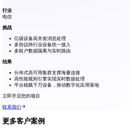
行业
电信
挑战
亿级设备高并发消息处理
多协议跨行业设备统一接入
多租户数据隔离与实时路由
结果
分布式高可用集群支撑海量连接
高性能规则引擎实现实时数据处理
平台稳载千万设备，推动数字化应用落地
立即开启您的项目
联系我们
更多客户案例