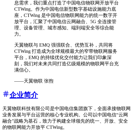
息需求，我们重点打造了中国电信物联网开放平台
CTWing。作为中国电信新型数字基础设施能力底
座，CTWing 是中国电信物联网能力的统一数字开
放平台，汇聚了中国电信云网融合、5G 全连接管
理、设备管理、城市感知、端到端安全等综合能
力。
天翼物联与 EMQ 强强联合、优势互补，共同将
CTWing 打造成为全球规模最大的窄带物联网服务
平台，EMQ 的持续优化交付能力让我们印象深
刻，我们对未来共同打造亿级规模的物联网平台充
满信心。
——天翼物联 张煦
企业简介
天翼物联科技有限公司是中国电信集团旗下，全面承接物联网
业务发展与平台运营的核心专业机构。公司以中国电信“云网
融合”战略为基石，致力于构建全球领先的统一、开放、安全
的物联网能力开放平 CTWing。