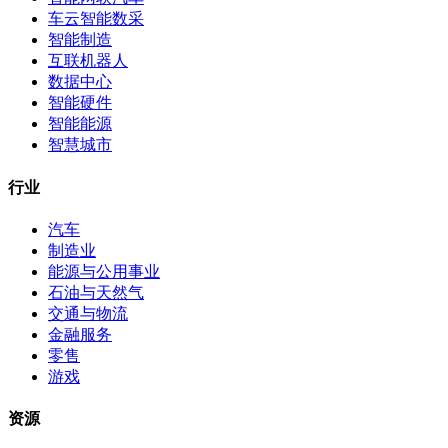
车云智能数采
智能制造
互联机器人
数据中心
智能硬件
智能能源
智慧城市
行业
汽车
制造业
能源与公用事业
石油与天然气
交通与物流
金融服务
零售
游戏
资源