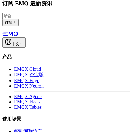
订阅 EMQ 最新资讯
订阅
中文
产品
EMQX Cloud
EMQX 企业版
EMQX Edge
EMQX Neuron
EMQX Agents
EMQX Fleets
EMQX Tables
使用场景
智能网联汽车