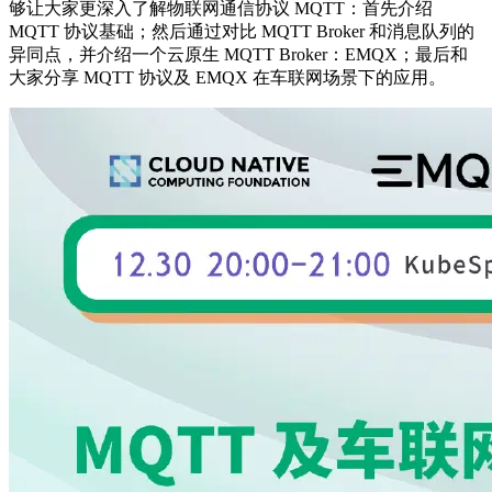
够让⼤家更深⼊了解物联⽹通信协议 MQTT：⾸先介绍
MQTT 协议基础；然后通过对⽐ MQTT Broker 和消息队列的
异同点，并介绍一个云原生 MQTT Broker：EMQX；最后和
⼤家分享 MQTT 协议及 EMQX 在⻋联⽹场景下的应⽤。