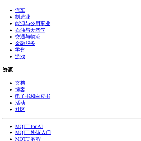
汽车
制造业
能源与公用事业
石油与天然气
交通与物流
金融服务
零售
游戏
资源
文档
博客
电子书和白皮书
活动
社区
MQTT for AI
MQTT 协议入门
MQTT 教程