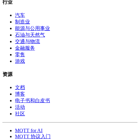
行业
汽车
制造业
能源与公用事业
石油与天然气
交通与物流
金融服务
零售
游戏
资源
文档
博客
电子书和白皮书
活动
社区
MQTT for AI
MQTT 协议入门