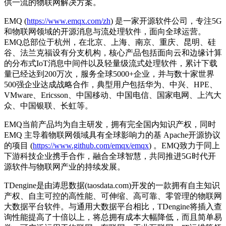
供一流的物联网解决方案。
EMQ (
https://www.emqx.com/zh
) 是一家开源软件公司，专注5G
和物联网领域的开源消息与流处理软件，面向全球运营。
EMQ总部位于杭州，在北京、上海、南京、重庆、昆明、硅
谷、法兰克福设有分支机构，核心产品包括面向云和边缘计算
的分布式IoT消息中间件以及轻量级流式处理软件，累计下载
量已经达到200万次，服务全球5000+企业，并与数十家世界
500强企业达成战略合作，典型用户包括华为、中兴、HPE、
VMware、Ericsson、中国移动、中国电信、国家电网、上汽大
众、中国银联、长虹等。
EMQ当前产品均为自主研发，拥有完全国内知识产权，同时
EMQ 主导着物联网领域具有全球影响力的基 Apache开源协议
的项目 (
https://www.github.com/emqx/emqx
) 。EMQ致力于同上
下游科技企业携手合作，融合全球智慧，共同推进5G时代开
源软件与物联网产业的持续发展。
TDengine是由涛思数据(taosdata.com)开发的一款拥有自主知识
产权、自主可控的高性能、可伸缩、高可靠、零管理的物联网
大数据平台软件。与通用大数据平台相比，TDengine将插入查
询性能提高了十倍以上，将总拥有成本大幅降低，而且简单易