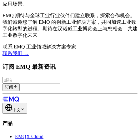
应用场景。
EMQ 期待与全球工业行业伙伴们建立联系，探索合作机会。
我们诚邀您了解 EMQ 的创新工业解决方案，共同加速工业数
字化转型的进程。期待在汉诺威工业博览会上与您相会，共建
工业数字化未来！
联系 EMQ 工业领域解决方案专家
联系我们 →
订阅 EMQ 最新资讯
订阅
中文
产品
EMQX Cloud