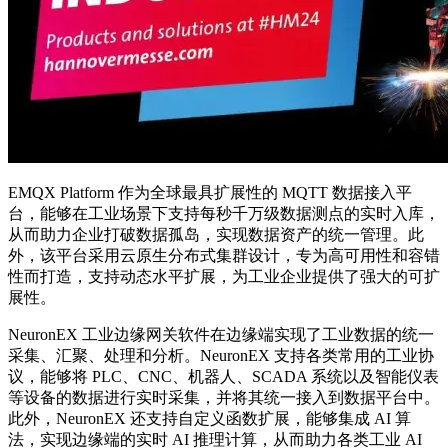
EMQX Platform 作为全球最具扩展性的 MQTT 数据接入平
台，能够在工业场景下支持每秒千万级数据测点的实时入库，
从而助力企业打破数据孤岛，实现数据资产的统一管理。此
外，该平台采用云原生分布式集群设计，专为高可用性和容错
性而打造，支持动态水平扩展，为工业企业提供了强大的可扩
展性。
NeuronEX 工业边缘网关软件在边缘端实现了工业数据的统一
采集、汇聚、处理和分析。NeuronEX 支持各类常用的工业协
议，能够将 PLC、CNC、机器人、SCADA 系统以及智能仪表
等设备的数据进行实时采集，并将其统一接入到数据平台中。
此外，NeuronEX 还支持自定义函数扩展，能够集成 AI 算
法，实现边缘端的实时 AI 推理计算，从而助力各类工业 AI