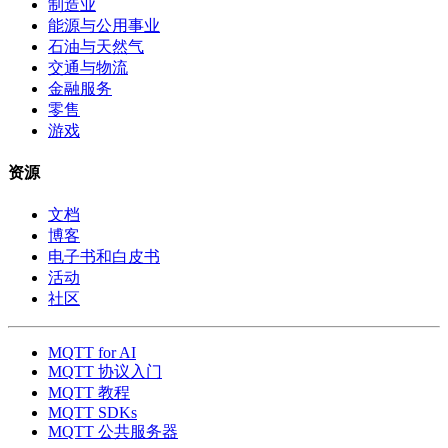
制造业
能源与公用事业
石油与天然气
交通与物流
金融服务
零售
游戏
资源
文档
博客
电子书和白皮书
活动
社区
MQTT for AI
MQTT 协议入门
MQTT 教程
MQTT SDKs
MQTT 公共服务器