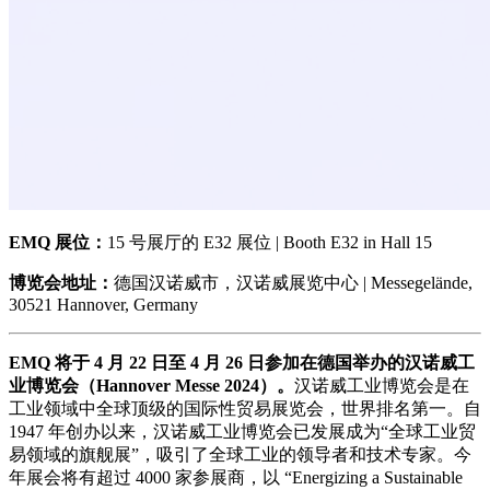
EMQ 展位：
15 号展厅的 E32 展位 | Booth E32 in Hall 15
博览会地址：
德国汉诺威市，汉诺威展览中心 | Messegelände,
30521 Hannover, Germany
EMQ 将于 4 月 22 日至 4 月 26 日参加在德国举办的汉诺威工
业博览会（Hannover Messe 2024）。
汉诺威工业博览会是在
工业领域中全球顶级的国际性贸易展览会，世界排名第一。自
1947 年创办以来，汉诺威工业博览会已发展成为“全球工业贸
易领域的旗舰展”，吸引了全球工业的领导者和技术专家。今
年展会将有超过 4000 家参展商，以 “Energizing a Sustainable