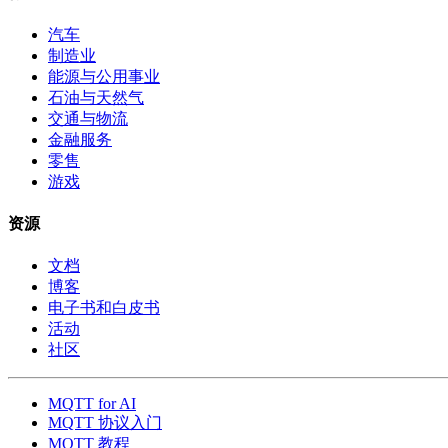
汽车
制造业
能源与公用事业
石油与天然气
交通与物流
金融服务
零售
游戏
资源
文档
博客
电子书和白皮书
活动
社区
MQTT for AI
MQTT 协议入门
MQTT 教程