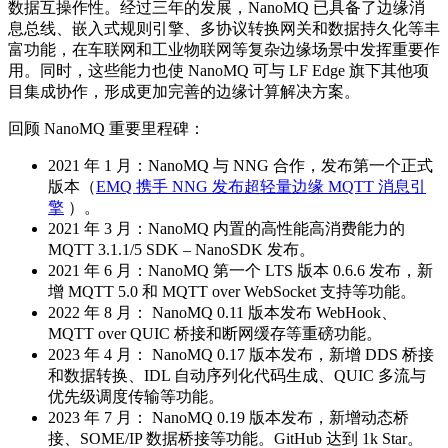
数据互操作性。经过三年的发展，NanoMQ 已具备了边缘消
息总线、嵌入式规则引擎、多协议转换网关和数据持久化等丰
富功能，在车联网和工业物联网等复杂边缘场景中发挥重要作
用。同时，这些能力也使 NanoMQ 可与 LF Edge 旗下其他项
目集成协作，形成更加完善的边缘计算解决方案。
回顾 NanoMQ 重要里程碑：
2021 年 1 月：NanoMQ 与 NNG 合作，发布第一个正式
版本（
EMQ 携手 NNG 发布超轻量边缘 MQTT 消息引
擎
）。
2021 年 3 月：NanoMQ 内置的高性能高消费能力的
MQTT 3.1.1/5 SDK – NanoSDK 发布。
2021 年 6 月：NanoMQ 第一个 LTS 版本 0.6.6 发布，新
增 MQTT 5.0 和 MQTT over WebSocket 支持等功能。
2022 年 8 月： NanoMQ 0.11 版本发布 WebHook、
MQTT over QUIC 桥接和断网缓存等重磅功能。
2023 年 4 月： NanoMQ 0.17 版本发布，新增 DDS 桥接
和数据转换、IDL 自动序列化代码生成、QUIC 多流与
优先级调度传输等功能。
2023 年 7 月： NanoMQ 0.19 版本发布，新增动态桥
接、SOME/IP 数据桥接等功能。GitHub 达到 1k Star。