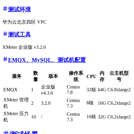
测试环境
华为云北京四区 VPC
测试工具
XMeter 企业版 v3.2.0
EMQX、MySQL、测试机配置
数
操作系
内
云主机型
服务
版本
CPU
量
统
存
号
企业版
Centos
EMQX
1
32核
64G
C6.8xlarge2
7.8
v4.3.6
XMeter 管理
Centos
8核
2
3.2.0
16G
C6.2xlarge2
7.3
机
XMeter 压力
Centos
16核
10
/
32G
C6.2xlarge2
7.3
机