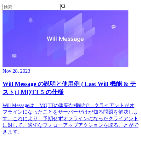
Nov 28, 2023
Will Message の説明と使用例 ( Last Will 機能 & テ
スト) | MQTT 5 の仕様
Will Messageは、MQTTの重要な機能で、クライアントがオ
フラインになったことをサーバーだけが知る問題を解決しま
す。これにより、予期せずオフラインになったクライアント
に対して、適切なフォローアップアクションを取ることがで
きます。