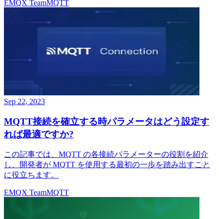
EMQX Team
MQTT
Sep 22, 2023
MQTT接続を確立する時パラメータはどう設定す
れば最適ですか?
この記事では、MQTT の各接続パラメーターの役割を紹介
し、開発者が MQTT を使用する最初の一歩を踏み出すこと
に役立ちます。
EMQX Team
MQTT