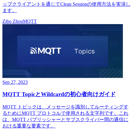
ップクライアントを通じてClean Sessionの使用方法を実演し
ます。
Zibo Zhou
MQTT
Sep 27, 2023
MQTT TopicとWildcardの初心者向けガイド
MQTT トピックは、メッセージを識別してルーティングす
るためにMQTT プロトコルで使用される文字列です。これ
は、MQTT パブリッシャーとサブスクライバー間の通信に
おける重要な要素です。