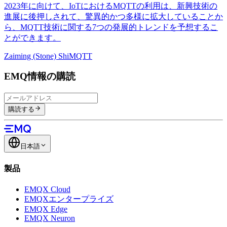
2023年に向けて、IoTにおけるMQTTの利用は、新興技術の
進展に後押しされて、驚異的かつ多様に拡大していることか
ら、MQTT技術に関する7つの発展的トレンドを予想するこ
とができます。
Zaiming (Stone) Shi
MQTT
EMQ情報の購読
購読する
日本語
製品
EMQX Cloud
EMQXエンタープライズ
EMQX Edge
EMQX Neuron