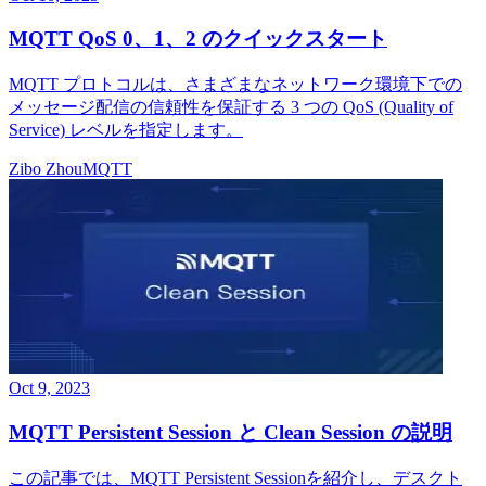
MQTT QoS 0、1、2 のクイックスタート
MQTT プロトコルは、さまざまなネットワーク環境下での
メッセージ配信の信頼性を保証する 3 つの QoS (Quality of
Service) レベルを指定します。
Zibo Zhou
MQTT
Oct 9, 2023
MQTT Persistent Session と Clean Session の説明
この記事では、MQTT Persistent Sessionを紹介し、デスクト