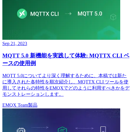
Sep 21, 2023
MQTT 5.0 新機能を実践して体験: MQTTX CLI ベ
ースの使用例
MQTT 5.0についてより深く理解するために、本稿では新た
に導入された各特性を順次紹介し、MQTTX CLI ツールを使
用してそれらの特性をEMQXでどのように利用すべきかをデ
モンストレーションします。
EMQX Team
製品