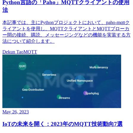
Python言語の「Paho」MQTTクライアントの使用
法
本記事では、主にPythonプロジェクトにおいて、paho-mqttク
ライアントを使用し、MQTTクライアントとMQTTブローカ
ー間の接続、購読、メッセージングなどの機能を実装する方
法について紹介します。
Dekun Tao
MQTT
May 26, 2023
IoTの未来を開く：2023年のMQTT技術動向7選