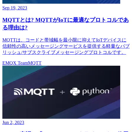
Sep 19, 2023
MQTTとは? MQTTがIoTに最適なプロトコルであ
る理由は?
MQTTは、コードと帯域幅を最小限に抑えてIoTデバイスに
信頼性の高いメッセージングサービスを提供する軽量なパブ
リッシュ/サブスクライブメッセージングプロトコルです。
EMQX Team
MQTT
Jun 2, 2023