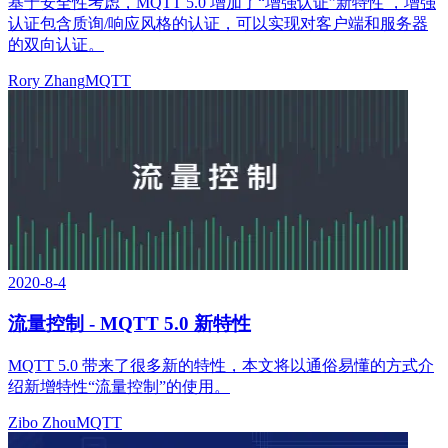
基于安全性考虑，MQTT 5.0 增加了“增强认证”新特性 ，增强
认证包含质询/响应风格的认证，可以实现对客户端和服务器
的双向认证。
Rory Zhang
MQTT
2020-8-4
流量控制 - MQTT 5.0 新特性
MQTT 5.0 带来了很多新的特性，本文将以通俗易懂的方式介
绍新增特性“流量控制”的使用。
Zibo Zhou
MQTT