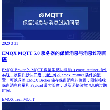
2020-3-31
EMQX MQTT 5.0 服务器的保留消息与消息过期间
隔
EMQX Broker 的 MQTT 保留消息功能是由 emqx_retainer 插件
实现，该插件默认开启，通过修改 emqx_retainer 插件的配
置，可以调整 EMQX Broker 储存保留消息的位置，限制接收
保留消息数量和 Payload 最大长度，以及调整保留消息的过期
时间。
EMQX Team
MQTT