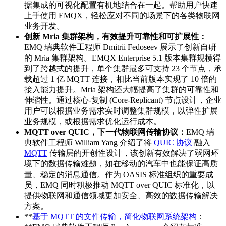
据集成的可视化配置有机地结合在一起。帮助用户快速
上手使用 EMQX，轻松应对不同的场景下的各类物联网
业务开发。
创新 Mria 集群架构，有效提升可靠性和可扩展性：
EMQ 瑞典软件工程师 Dmitrii Fedoseev 展示了创新自研
的 Mria 集群架构。EMQX Enterprise 5.1 版本集群规模得
到了跨越式的提升，单个集群最多可支持 23 个节点，承
载超过 1 亿 MQTT 连接，相比当前版本实现了 10 倍的
接入能力提升。Mria 架构还大幅提高了集群的可靠性和
伸缩性。通过核心-复制 (Core-Replicant) 节点设计，企业
用户可以根据业务需求实时调整集群规模，以弹性扩展
业务规模，或根据需求优化运行成本。
MQTT over QUIC，下一代物联网传输协议：
EMQ 瑞
典软件工程师 William Yang 介绍了将
QUIC 协议
融入
MQTT
传输层的开创性设计，该创新有效解决了弱网环
境下的数据传输难题，如在移动的汽车中也能保证高质
量、稳定的消息通信。作为 OASIS 标准组织的重要成
员，EMQ 同时积极推动 MQTT over QUIC 标准化，以
提供物联网和通信领域更加安全、高效的数据传输解决
方案。
**
基于 MQTT 的文件传输，简化物联网系统架构
：