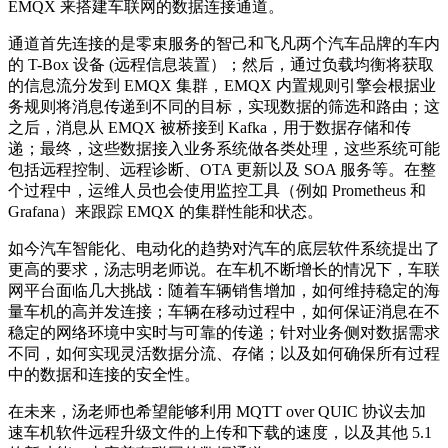
EMQX 来搭建车联网的数据连接通道。
通道首先连接的是零束服务的智己和飞凡两个汽车品牌的车内
的 T-Box 设备 (远程信息装置）；然后，通过负载均衡将获取
的信息流分发到 EMQX 集群，EMQX 内置规则引擎会根据业
务规则将消息传递到不同的目标，实现数据的筛选和路由；这
之后，消息从 EMQX 被桥接到 Kafka，用于数据存储和传
递；最终，这些数据接入业务系统做各类处理，这些系统可能
包括远程控制、远程诊断、OTA 更新以及 SOA 服务等。在整
个过程中，运维人员也会使用监控工具（例如 Prometheus 和
Grafana）来跟踪 EMQX 的集群性能和状态。
如今汽车智能化、电动化的趋势对汽车的底层软件系统提出了
更高的要求，汤志明老师说。在车机不断增长的情况下，车联
网平台面临几大挑战：随着车辆销售增加，如何维持稳定的海
量车机的高并发连接；车辆在移动过程中，如何保证消息在不
稳定的网络环境中实时与可靠的传递；针对业务侧对数据需求
不同，如何实现灵活数据分流、存储；以及如何确保所有过程
中的数据和连接的安全性。
在未来，汤老师也希望能够利用 MQTT over QUIC 协议去加
速车机软件远程升级文件的上传和下载的速度，以及其他 5.1