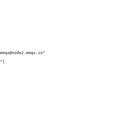
emqx@node2.emqx.io"

"]
