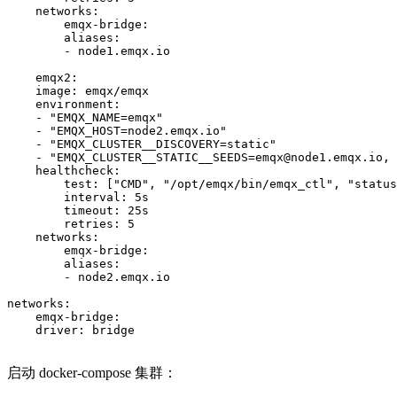
    networks:

        emqx-bridge:

        aliases:

        - node1.emqx.io

    emqx2:

    image: emqx/emqx

    environment:

    - "EMQX_NAME=emqx"

    - "EMQX_HOST=node2.emqx.io"

    - "EMQX_CLUSTER__DISCOVERY=static"

    - "EMQX_CLUSTER__STATIC__SEEDS=emqx@node1.emqx.io, 
    healthcheck:

        test: ["CMD", "/opt/emqx/bin/emqx_ctl", "status
        interval: 5s

        timeout: 25s

        retries: 5

    networks:

        emqx-bridge:

        aliases:

        - node2.emqx.io

networks:

    emqx-bridge:

    driver: bridge

启动 docker-compose 集群：