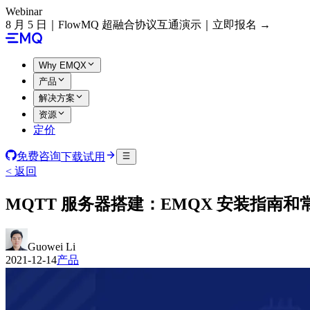
Webinar
8 月 5 日｜FlowMQ 超融合协议互通演示｜立即报名 →
Why EMQX
产品
解决方案
资源
定价
免费咨询
下载试用
< 返回
MQTT 服务器搭建：EMQX 安装指南和
Guowei Li
2021-12-14
产品