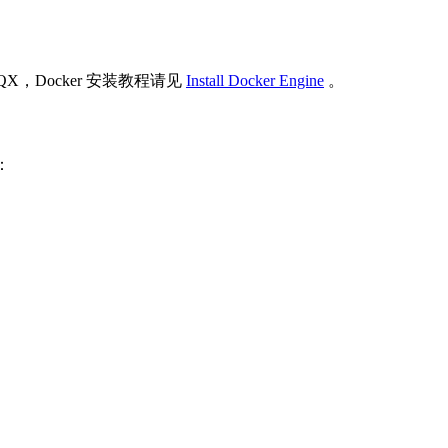
X，Docker 安装教程请见
Install Docker Engine
。
：