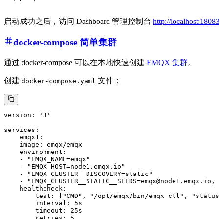
启动成功之后，访问 Dashboard 管理控制台
http://localhost:180
docker-compose 简单集群
通过 docker-compose 可以在本地快速创建
EMQX 集群
。
创建
文件：
docker-compose.yaml
version: '3'

services:

    emqx1:

    image: emqx/emqx

    environment:

    - "EMQX_NAME=emqx"

    - "EMQX_HOST=node1.emqx.io"

    - "EMQX_CLUSTER__DISCOVERY=static"

    - "EMQX_CLUSTER__STATIC__SEEDS=emqx@node1.emqx.io, 
    healthcheck:

        test: ["CMD", "/opt/emqx/bin/emqx_ctl", "status
        interval: 5s

        timeout: 25s

        retries: 5
