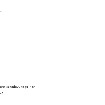
83。
emqx@node2.emqx.io"

"]
