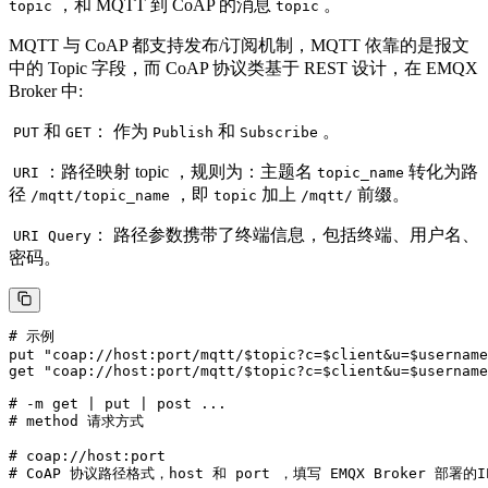
，和 MQTT 到 CoAP 的消息
。
topic
topic
MQTT 与 CoAP 都支持发布/订阅机制，MQTT 依靠的是报文
中的 Topic 字段，而 CoAP 协议类基于 REST 设计，在 EMQX
Broker 中:
​
和
： 作为
和
。
PUT
GET
Publish
Subscribe
​
：路径映射 topic ，规则为：主题名
转化为路
URI
topic_name
径
，即
加上
前缀。
/mqtt/topic_name
topic
/mqtt/
​
： 路径参数携带了终端信息，包括终端、用户名、
URI Query
密码。
# 示例

put "coap://host:port/mqtt/$topic?c=$client&u=$username
get "coap://host:port/mqtt/$topic?c=$client&u=$username
# -m get | put | post ...

# method 请求方式

# coap://host:port

# CoAP 协议路径格式，host 和 port ，填写 EMQX Broker 部署的