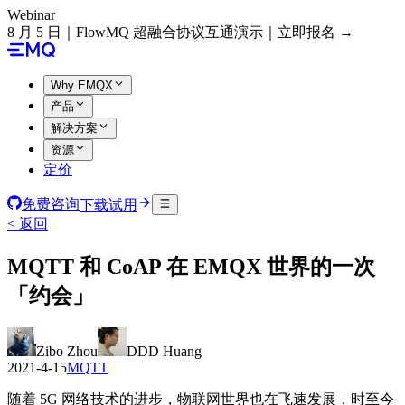
Webinar
8 月 5 日｜FlowMQ 超融合协议互通演示｜立即报名 →
Why EMQX
产品
解决方案
资源
定价
免费咨询
下载试用
< 返回
MQTT 和 CoAP 在 EMQX 世界的一次
「约会」
Zibo Zhou
DDD Huang
2021-4-15
MQTT
随着 5G 网络技术的进步，物联网世界也在飞速发展，时至今