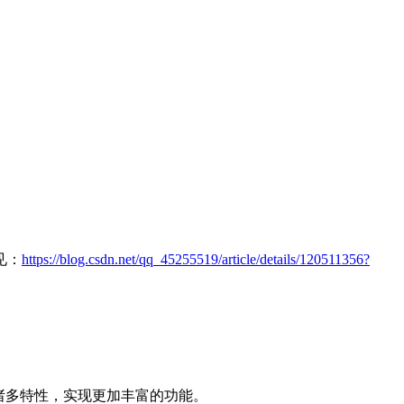
见：
https://blog.csdn.net/qq_45255519/article/details/120511356?
的诸多特性，实现更加丰富的功能。