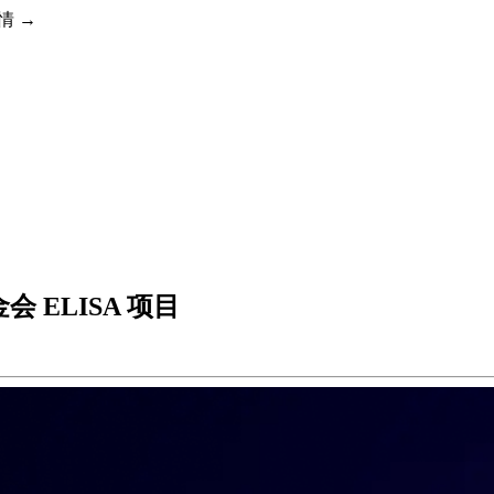
详情 →
会 ELISA 项目