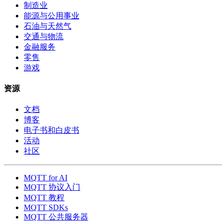
制造业
能源与公用事业
石油与天然气
交通与物流
金融服务
零售
游戏
资源
文档
博客
电子书和白皮书
活动
社区
MQTT for AI
MQTT 协议入门
MQTT 教程
MQTT SDKs
MQTT 公共服务器