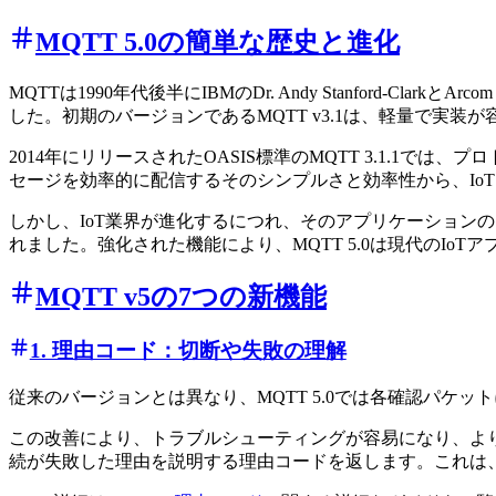
MQTT 5.0の簡単な歴史と進化
MQTTは1990年代後半にIBMのDr. Andy Stanford-C
した。初期のバージョンであるMQTT v3.1は、軽量で実装
2014年にリリースされたOASIS標準のMQTT 3.1.
セージを効率的に配信するそのシンプルさと効率性から、Io
しかし、IoT業界が進化するにつれ、そのアプリケーションの
れました。強化された機能により、MQTT 5.0は現代のIo
MQTT v5の7つの新機能
1. 理由コード：切断や失敗の理解
従来のバージョンとは異なり、MQTT 5.0では各確認パケ
この改善により、トラブルシューティングが容易になり、よ
続が失敗した理由を説明する理由コードを返します。これは