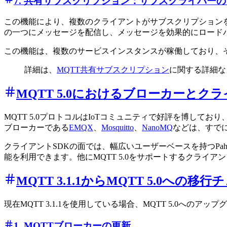
7. 共有サブスクリプション：サブスクライバー
この機能により、複数のクライアントがサブスクリプション
の一つにメッセージを配信し、メッセージを効果的にロード
この機能は、複数のサービスインスタンスが稼働しており、
詳細は、
MQTT共有サブスクリプション
に関する詳細な
MQTT 5.0におけるブローカーとク
MQTT 5.0プロトコルはIoTコミュニティで好評を博しており
ブローカーである
EMQX
、
Mosquitto
、
NanoMQ
などは、すでに
クライアントSDKの面では、幅広いユーザーベースを持つPaho
能を利用できます。他にMQTT 5.0をサポートするクライア
MQTT 3.1.1からMQTT 5.0への
現在MQTT 3.1.1を使用している場合、MQTT 5.0
1. MQTTブローカーの更新