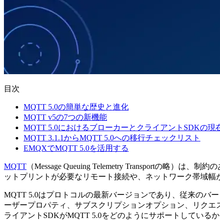
目次
MQTT 5.0の簡単な歴史と進化
MQTT v5の7つの新機能
MQTT 5.0におけるブローカーとクライアントSDKの
MQTT 3.1.1からMQTT 5.0への移行チェックリスト
EMQXでMQTT 5.0を活用する
MQTT
（Message Queuing Telemetry Tra
ットプリントが必要なリモート接続や、ネットワーク帯域幅
MQTT 5.0はプロトコルの最新バージョンであり、従来
ーザープロパティ、サブスクリプションオプション、リクエス
ライアントSDKがMQTT 5.0をどのようにサポートしているか