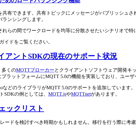
のためのロードバランシング機能
を共有できます。共有トピックにメッセージがパブリッシュさ
バランシングします。
それらの間でワークロードを均等に分散させたいシナリオで特
ガイドをご覧ください。
ライアントSDKの現在のサポート状況
、多くの
MQTTブローカー
とクライアントソフトウェア開発キッ
プラットフォームにMQTT 5.0の機能を実装しており、ユ
などのライブラリがMQTT 5.0のサポートを追加しています。こ
ントSDKの例としては、
MQTT.js
や
MQTTnet
があります。
移行チェックリスト
へのアップグレードを検討すべき時期かもしれません。移行を行う際