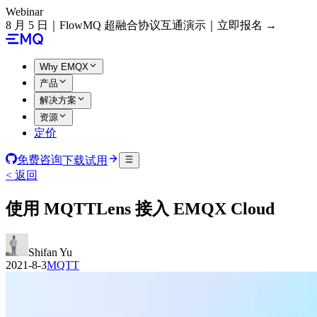
Webinar
8 月 5 日｜FlowMQ 超融合协议互通演示｜立即报名 →
Why EMQX
产品
解决方案
资源
定价
免费咨询
下载试用
< 返回
使用 MQTTLens 接入 EMQX Cloud
Shifan Yu
2021-8-3
MQTT