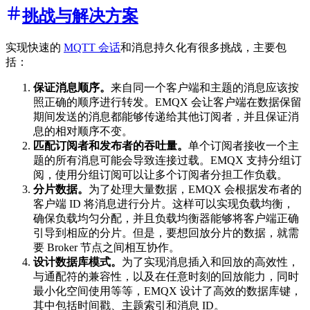
挑战与解决方案
实现快速的
MQTT 会话
和消息持久化有很多挑战，主要包
括：
保证消息顺序。
来自同一个客户端和主题的消息应该按
照正确的顺序进行转发。EMQX 会让客户端在数据保留
期间发送的消息都能够传递给其他订阅者，并且保证消
息的相对顺序不变。
匹配订阅者和发布者的吞吐量。
单个订阅者接收一个主
题的所有消息可能会导致连接过载。EMQX 支持分组订
阅，使用分组订阅可以让多个订阅者分担工作负载。
分片数据。
为了处理大量数据，EMQX 会根据发布者的
客户端 ID 将消息进行分片。这样可以实现负载均衡，
确保负载均匀分配，并且负载均衡器能够将客户端正确
引导到相应的分片。但是，要想回放分片的数据，就需
要 Broker 节点之间相互协作。
设计数据库模式。
为了实现消息插入和回放的高效性，
与通配符的兼容性，以及在任意时刻的回放能力，同时
最小化空间使用等等，EMQX 设计了高效的数据库键，
其中包括时间戳、主题索引和消息 ID。