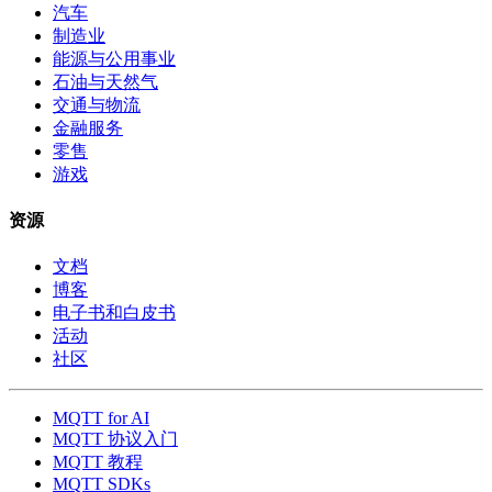
汽车
制造业
能源与公用事业
石油与天然气
交通与物流
金融服务
零售
游戏
资源
文档
博客
电子书和白皮书
活动
社区
MQTT for AI
MQTT 协议入门
MQTT 教程
MQTT SDKs