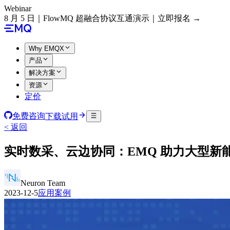
Webinar
8 月 5 日｜FlowMQ 超融合协议互通演示｜立即报名 →
Why EMQX
产品
解决方案
资源
定价
免费咨询
下载试用
< 返回
实时数采、云边协同：EMQ 助力大型新
Neuron Team
2023-12-5
应用案例