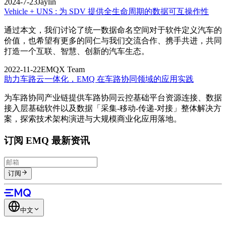
2024-7-23
Jaylin
Vehicle + UNS : 为 SDV 提供全生命周期的数据可互操作性
通过本文，我们讨论了统一数据命名空间对于软件定义汽车的
价值，也希望有更多的同仁与我们交流合作、携手共进，共同
打造一个互联、智慧、创新的汽车生态。
2022-11-22
EMQX Team
助力车路云一体化，EMQ 在车路协同领域的应用实践
为车路协同产业链提供车路协同云控基础平台资源连接、数据
接入层基础软件以及数据「采集-移动-传递-对接」整体解决方
案，探索技术架构演进与大规模商业化应用落地。
订阅 EMQ 最新资讯
订阅
中文