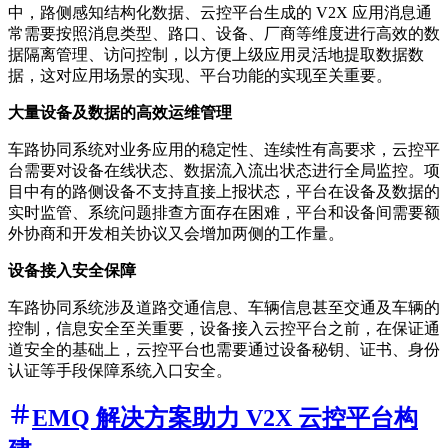
中，路侧感知结构化数据、云控平台生成的 V2X 应用消息通
常需要按照消息类型、路口、设备、厂商等维度进行高效的数
据隔离管理、访问控制，以方便上级应用灵活地提取数据数
据，这对应用场景的实现、平台功能的实现至关重要。
大量设备及数据的高效运维管理
车路协同系统对业务应用的稳定性、连续性有高要求，云控平
台需要对设备在线状态、数据流入流出状态进行全局监控。项
目中有的路侧设备不支持直接上报状态，平台在设备及数据的
实时监管、系统问题排查方面存在困难，平台和设备间需要额
外协商和开发相关协议又会增加两侧的工作量。
设备接入安全保障
车路协同系统涉及道路交通信息、车辆信息甚至交通及车辆的
控制，信息安全至关重要，设备接入云控平台之前，在保证通
道安全的基础上，云控平台也需要通过设备秘钥、证书、身份
认证等手段保障系统入口安全。
EMQ 解决方案助力 V2X 云控平台构