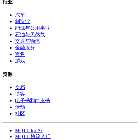
行业
汽车
制造业
能源与公用事业
石油与天然气
交通与物流
金融服务
零售
游戏
资源
文档
博客
电子书和白皮书
活动
社区
MQTT for AI
MQTT 协议入门