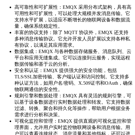
高可靠性和可扩展性：EMQX 采用分布式架构，具有高
可用性和可扩展性，可以处理大规模并发消息传输。它
支持水平扩展，以适应不断增长的物联网设备和数据流
量，确保系统稳定性。
丰富的协议支持：除了 MQTT 协议外，EMQX 还支持
多种消息传输协议。它允许开发人员扩展以支持各种私
有协议，以满足其应用需求。
数据集成：EMQX 与各种数据存储服务、消息队列、云
平台和应用无缝集成。它可以连接到云服务，实现远程
数据传输和基于云的分析。
安全和认证：EMQX 提供强大的安全功能，包括
TLS/SSL加密传输、客户端认证和访问控制。它支持多
种认证方法，如用户名/密码、X.509证书和OAuth，确保
物联网通信的安全性。
规则引擎和数据处理：EMQX 具有灵活的规则引擎，可
以基于设备数据进行实时数据处理和转发。它支持数据
过滤、转换、聚合和持久化等操作，帮助用户根据业务
需求进行分析和决策。
可视化监控和管理：EMQX 提供直观的可视化监控和管
理界面，允许用户实时监控物联网设备和消息传输。用
户可以查看连接状态、消息流量和其他指标，还可以进