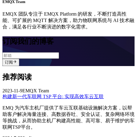
EMQX Team
EMQX 团队专注于 EMQX Platform 的研发，不断打造高性
能、可扩展的 MQTT 解决方案，助力物联网系统与 AI 技术融
合，满足各行业不断演进的数字化需求。
订阅我们的博客
订阅
推荐阅读
2023-11-9
EMQX Team
构建新一代车联网 TSP 平台: 实现高效车云互联
EMQ 为汽车主机厂提供了车云互联基础设施解决方案，以帮
助客户解决海量连接、高数据吞吐、安全认证、复杂网络环境
等挑战，从而协助主机厂构建高性能、高可靠、易于维护的车
联网TSP平台。