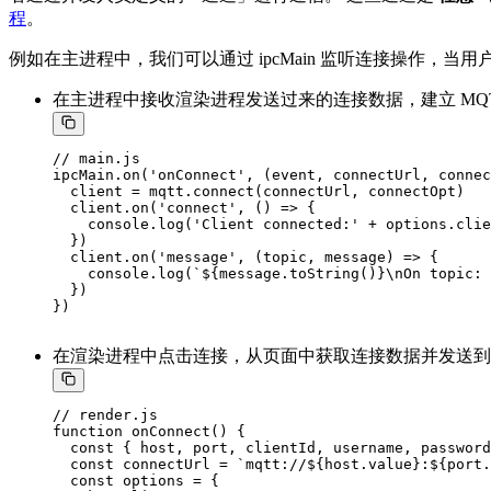
程
。
例如在主进程中，我们可以通过 ipcMain 监听连接操作，当用户点
在主进程中接收渲染进程发送过来的连接数据，建立 MQT
// main.js

ipcMain.on('onConnect', (event, connectUrl, connec
  client = mqtt.connect(connectUrl, connectOpt)

  client.on('connect', () => {

    console.log('Client connected:' + options.clie
  })

  client.on('message', (topic, message) => {

    console.log(`${message.toString()}\nOn topic: 
  })

})

在渲染进程中点击连接，从页面中获取连接数据并发送到
// render.js

function onConnect() {

  const { host, port, clientId, username, password
  const connectUrl = `mqtt://${host.value}:${port.
  const options = {
