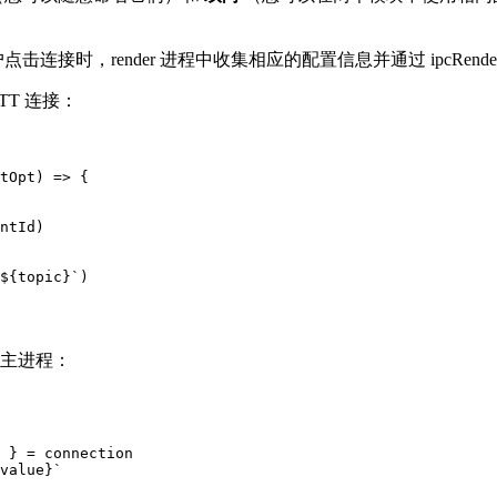
击连接时，render 进程中收集相应的配置信息并通过 ipcRend
T 连接：
tOpt) => {

ntId)

${topic}`)

主进程：
 } = connection

value}`
