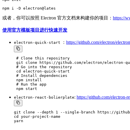
或者，你可以按照 Electron 官方文档来构建你的项目：
https://w
使用官方模板项目进行快速开发
：
https://github.com/electron/electron
electron-quick-start
 # Clone this repository

 git clone https://github.com/electron/electron-qu
 # Go into the repository

 cd electron-quick-start

 # Install dependencies

 npm install

 # Run the app

:
https://github.com/electron-re
electron-react-bolierplate
git clone --depth 1 --single-branch https://github
cd your-project-name

yarn
