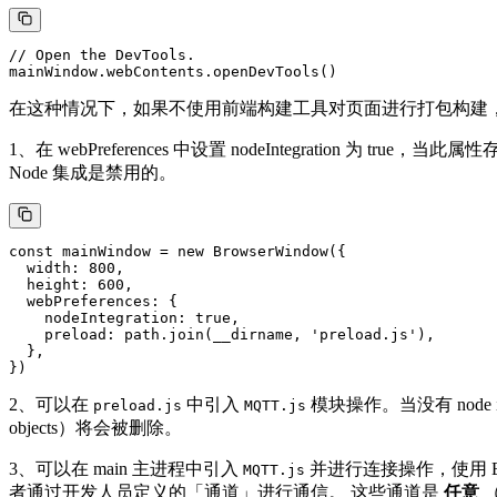
// Open the DevTools.

在这种情况下，如果不使用前端构建工具对页面进行打包构建
1、在 webPreferences 中设置 nodeIntegration 为 true，当此属
Node 集成是禁用的。
const mainWindow = new BrowserWindow({

  width: 800,

  height: 600,

  webPreferences: {

    nodeIntegration: true,

    preload: path.join(__dirname, 'preload.js'),

  },

2、可以在
中引入
模块操作。当没有 node 
preload.js
MQTT.js
objects）将会被删除。
3、可以在 main 主进程中引入
并进行连接操作，使用 Ele
MQTT.js
者通过开发人员定义的「通道」进行通信。 这些通道是
任意