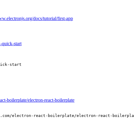
ww.electronjs.org/docs/tutorial/first-app
-quick-start
ick-start

act-boilerplate/electron-react-boilerplate
.com/electron-react-boilerplate/electron-react-boilerpla