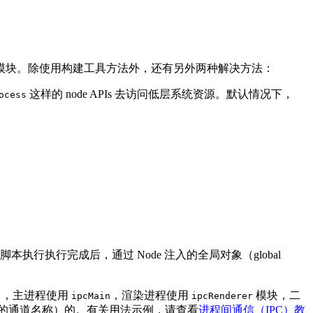
模块。除使用构建工具方法外，还有另外两种解决方法：
这样的 node APIs 去访问低层系统资源。默认情况下，
ocess
s，但脚本执行执行完成后，通过 Node 注入的全局对象（global
n 中，主进程使用
，渲染进程使用
模块，二
ipcMain
ipcRenderer
的通道名称）的。有关用法示例，请查看
进程间通信（IPC）教