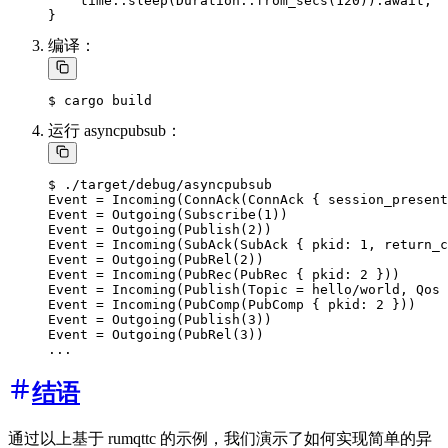
    time::sleep(Duration::from_secs(120)).await;

编译：
运行 asyncpubsub：
$ ./target/debug/asyncpubsub

Event = Incoming(ConnAck(ConnAck { session_present
Event = Outgoing(Subscribe(1))

Event = Outgoing(Publish(2))

Event = Incoming(SubAck(SubAck { pkid: 1, return_c
Event = Outgoing(PubRel(2))

Event = Incoming(PubRec(PubRec { pkid: 2 }))

Event = Incoming(Publish(Topic = hello/world, Qos 
Event = Incoming(PubComp(PubComp { pkid: 2 }))

Event = Outgoing(Publish(3))

Event = Outgoing(PubRel(3))

结语
通过以上基于 rumqttc 的示例，我们演示了如何实现简单的异