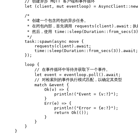
    // 创建异步 MQTT 客户端和事件循环

    let (client, mut eventloop) = AsyncClient::new
    /*

     * 创建一个包含闭包的异步任务。

     * 在闭包内部，首先调用 requests(client).await
     * 然后，使用 time::sleep(Duration::from_secs(
     */

    task::spawn(async move {

        requests(client).await;

        time::sleep(Duration::from_secs(3)).await;

    }); 

    loop {

        // 在事件循环中等待并获取下一个事件。

        let event = eventloop.poll().await;

        // 对检索到的事件执行模式匹配，以确定其类型

        match &event {

            Ok(v) => {

                println!("Event = {v:?}");

            }

            Err(e) => {

                println!("Error = {e:?}");

                return Ok(());

            }

        }

    }   

}
