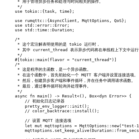
 * 用于管理异步任务和处理与时间相关的操作。

 */

use tokio::{task, time};

use rumqttc::{AsyncClient, MqttOptions, QoS};

use std::error::Error;

use std::time::Duration;

/*

 * 这个宏注解表明使用的是 tokio 运行时，

 * 其中 current_thread 表示异步代码将在单线程上下文中运行
 */

#[tokio::main(flavor = "current_thread")]

/*

 * 这是程序的主函数，是一个异步函数。

 * 在这个函数中，首先初始化一个 MQTT 客户端并设置连接选项。

 * 然后，创建异步客户端和事件循环，并在任务中调用请求函数。

 * 最后，通过事件循环轮询并处理事件。

 */

async fn main() -> Result<(), Box<dyn Error>> {

    // 初始化日志记录器

    pretty_env_logger::init();

    // color_backtrace::install();

    // 设置 MQTT 连接选项

    let mut mqttoptions = MqttOptions::new("test-1
    mqttoptions.set_keep_alive(Duration::from_secs