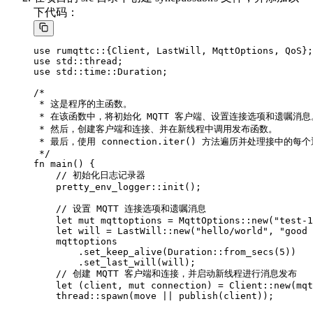
下代码：
use rumqttc::{Client, LastWill, MqttOptions, QoS};

use std::thread;

use std::time::Duration;

/*

 * 这是程序的主函数。

 * 在该函数中，将初始化 MQTT 客户端、设置连接选项和遗嘱消息。
 * 然后，创建客户端和连接、并在新线程中调用发布函数。

 * 最后，使用 connection.iter() 方法遍历并处理接中的每个
 */

fn main() {

    // 初始化日志记录器

    pretty_env_logger::init();

    // 设置 MQTT 连接选项和遗嘱消息

    let mut mqttoptions = MqttOptions::new("test-1
    let will = LastWill::new("hello/world", "good 
    mqttoptions

        .set_keep_alive(Duration::from_secs(5))

        .set_last_will(will);

    // 创建 MQTT 客户端和连接，并启动新线程进行消息发布

    let (client, mut connection) = Client::new(mqt
    thread::spawn(move || publish(client));
