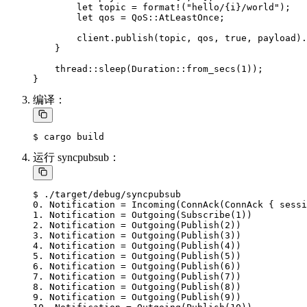
        let topic = format!("hello/{i}/world");

        let qos = QoS::AtLeastOnce;

        client.publish(topic, qos, true, payload).
    }

    thread::sleep(Duration::from_secs(1));

编译：
运行 syncpubsub：
$ ./target/debug/syncpubsub

0. Notification = Incoming(ConnAck(ConnAck { sessi
1. Notification = Outgoing(Subscribe(1))

2. Notification = Outgoing(Publish(2))

3. Notification = Outgoing(Publish(3))

4. Notification = Outgoing(Publish(4))

5. Notification = Outgoing(Publish(5))

6. Notification = Outgoing(Publish(6))

7. Notification = Outgoing(Publish(7))

8. Notification = Outgoing(Publish(8))

9. Notification = Outgoing(Publish(9))
