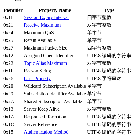
Identifier
Property Name
Type
0x11
Session Expiry Interval
四字节整数
0x21
Receive Maximum
双字节整数
0x24
Maximum QoS
单字节
0x25
Retain Available
单字节
0x27
Maximum Packet Size
四字节整数
0x12
Assigned Client Identifier
UTF-8 编码的字符串
0x22
Topic Alias Maximum
双字节整数
0x1F
Reason String
UTF-8 编码的字符串
0x26
User Property
UTF-8 字符串对
0x28
Wildcard Subscription Available
单字节
0x29
Subscription Identifier Available
单字节
0x2A
Shared Subscription Available
单字节
0x13
Server Keep Alive
双字节整数
0x1A
Response Information
UTF-8 编码的字符串
0x1C
Server Reference
UTF-8 编码的字符串
0x15
Authentication Method
UTF-8 编码的字符串