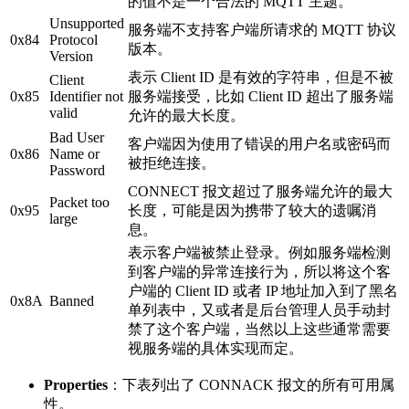
的值不是一个合法的 MQTT 主题。
Unsupported
服务端不支持客户端所请求的 MQTT 协议
0x84
Protocol
版本。
Version
表示 Client ID 是有效的字符串，但是不被
Client
0x85
Identifier not
服务端接受，比如 Client ID 超出了服务端
valid
允许的最大长度。
Bad User
客户端因为使用了错误的用户名或密码而
0x86
Name or
被拒绝连接。
Password
CONNECT 报文超过了服务端允许的最大
Packet too
0x95
长度，可能是因为携带了较大的遗嘱消
large
息。
表示客户端被禁止登录。例如服务端检测
到客户端的异常连接行为，所以将这个客
户端的 Client ID 或者 IP 地址加入到了黑名
0x8A
Banned
单列表中，又或者是后台管理人员手动封
禁了这个客户端，当然以上这些通常需要
视服务端的具体实现而定。
Properties
：下表列出了 CONNACK 报文的所有可用属
性。