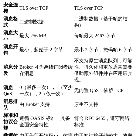
安全连
TLS over TCP
TLS over TCP
接
消息格
二进制数据（基于帧的结
二进制数据
式
构）
消息大
最大 256 MB
每帧最大 2^63 字节
小
消息开
最小，起始于 2 字节
最小 2 字节，掩码帧 6 字节
销
不支持原生消息队列，可靠
消息分
Broker 可为离线订阅者缓
性、持久化和重放通常需要
发
存消息
借助额外组件并在应用层实
现。
0（最多一次），1（至少
消息
无内置 QoS；依赖 TCP
QoS
一次），2（仅一次）
消息排
由 Broker 支持
原生不支持
队
标准和
遵循 OASIS 标准，具备
符合 RFC 6455，遵守网络
协议合
全面安全特性
标准
规
数据效
由于头部开销极小，效率
由于帧结构开销较大，效率