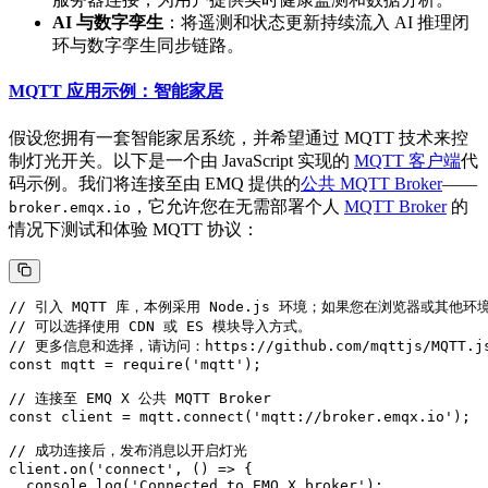
AI 与数字孪生
：将遥测和状态更新持续流入 AI 推理闭
环与数字孪生同步链路。
MQTT 应用示例：智能家居
假设您拥有一套智能家居系统，并希望通过 MQTT 技术来控
制灯光开关。以下是一个由 JavaScript 实现的
MQTT 客户端
代
码示例。我们将连接至由 EMQ 提供的
公共 MQTT Broker
——
，它允许您在无需部署个人
MQTT Broker
的
broker.emqx.io
情况下测试和体验 MQTT 协议：
// 引入 MQTT 库，本例采用 Node.js 环境；如果您在浏览器或其他环境
// 可以选择使用 CDN 或 ES 模块导入方式。

// 更多信息和选择，请访问：https://github.com/mqttjs/MQTT.js
const mqtt = require('mqtt');

// 连接至 EMQ X 公共 MQTT Broker

const client = mqtt.connect('mqtt://broker.emqx.io');

// 成功连接后，发布消息以开启灯光

client.on('connect', () => {

  console.log('Connected to EMQ X broker');
