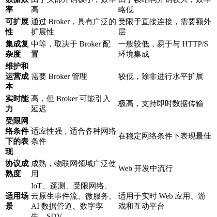
率
高
略低
可扩展
通过 Broker，具有广泛的
受限于直接连接，需要额外
性
扩展性
层
集成复
中等，取决于 Broker 配
一般较低，易于与 HTTP/S
杂度
置
环境集成
维护和
运营成
需要 Broker 管理
较低，除非进行水平扩展
本
实时能
高，但 Broker 可能引入
极高，支持即时数据传输
力
延迟
受限网
络条件
适应性强，适合各种网络
在稳定网络条件下表现最佳
下的表
条件
现
协议成
成熟，物联网领域广泛使
Web 开发中流行
熟度
用
IoT、遥测、受限网络、
适用场
云原生事件流、微服务、
适用于实时 Web 应用、游
景
AI 数据管道、数字孪
戏和互动平台
生、SDV