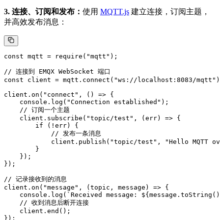
3. 连接、订阅和发布：
使用
MQTT.js
建立连接，订阅主题，
并高效发布消息：
const mqtt = require("mqtt");

// 连接到 EMQX WebSocket 端口

const client = mqtt.connect("ws://localhost:8083/mqtt")
client.on("connect", () => {

    console.log("Connection established");

    // 订阅一个主题

    client.subscribe("topic/test", (err) => {

        if (!err) {

            // 发布一条消息

            client.publish("topic/test", "Hello MQTT ov
        }

    });

});

// 记录接收到的消息

client.on("message", (topic, message) => {

    console.log(`Received message: ${message.toString()
    // 收到消息后断开连接

    client.end();
