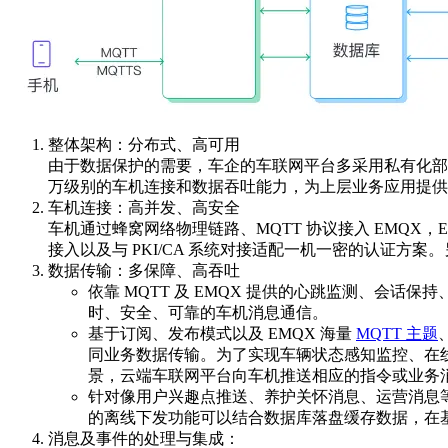
整体架构：分布式、高可用
由于数据保护的需要，车企的车联网平台多采用私有化部署。
万级别的车机连接和数据吞吐能力，为上层业务应用提供
车机连接：高并发、高安全
车机通过蜂窝网络物理链路、MQTT 协议接入 EMQX，
接入以及与 PKI/CA 系统对接适配一机一密的认证方案
数据传输：多保障、高吞吐
依靠 MQTT 及 EMQX 提供的心跳监测、会
时、安全、可靠的车机消息通信。
基于订阅、发布模式以及 EMQX 海量
MQTT 主题
同业务数据传输。为了实现车辆状态感知监控、在
景，云端车联网平台向车机推送相应的指令或业务
针对像用户兴趣点推送、养护关怀消息、运营消息
的离线下发功能可以结合数据库落盘缓存数据，在
消息及事件的处理与集成：