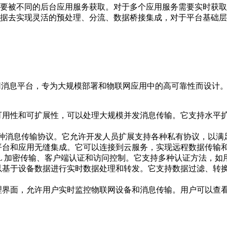
要被不同的后台应用服务获取。对于多个应用服务需要实时获取
据去实现灵活的预处理、分流、数据桥接集成，对于平台基础层
物联网消息平台，专为大规模部署和物联网应用中的高可靠性而设计
高可用性和可扩展性，可以处理大规模并发消息传输。它支持水平
支持多种消息传输协议。它允许开发人员扩展支持各种私有协议，以
云平台和应用无缝集成。它可以连接到云服务，实现远程数据传输
SL 加密传输、客户端认证和访问控制。它支持多种认证方法，如用户
可以基于设备数据进行实时数据处理和转发。它支持数据过滤、转
管理界面，允许用户实时监控物联网设备和消息传输。用户可以查