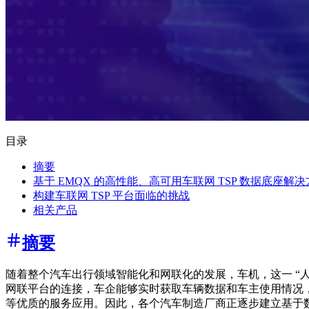
目录
摘要
基于 EMQX 的高性能、高可用车联网 TSP 数据底座解
构建车联网 TSP 平台面临的挑战
相关产品
摘要
随着整个汽车出行领域智能化和网联化的发展，车机，这一 “
网联平台的连接，车企能够实时获取车辆数据和车主使用情况，
等优质的服务应用。因此，各个汽车制造厂商正逐步建立基于数