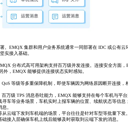
EMQX 集群和用户业务系统通常一同部署在 IDC 或公有云
坚实接入基础。
EMQX 分布式高可用架构支持百万级并发连接。连接安全方面，EMQ
。另外，EMQX 能够提供连接状态实时感知。
话保持、QoS 等级等多重保障机制，即使车辆因为网络原因断开连
、百万级 TPS 消息吞吐能力，EMQX 能够支持在每个车机与平
线寻车等业务场景，车机实时上报车辆的位置、续航状态等信息
消息。
等从云端下发到车机端的场景，平台往往是针对车型等批量下发。
基础接入层确保车机上线后能够及时获取到云端下发的消息。