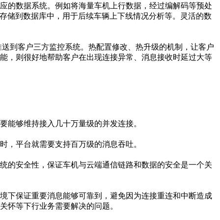
应的数据系统。例如将海量车机上行数据，经过编解码等预处
信息存储到数据库中，用于后续车辆上下线情况分析等。灵活的数
推送到客户三方监控系统。热配置修改、热升级的机制，让客户
能，则很好地帮助客户在出现连接异常、消息接收时延过大等
要能够维持接入几十万量级的并发连接。
时，平台就需要支持百万级的消息吞吐。
统的安全性，保证车机与云端通信链路和数据的安全是一个关
境下保证重要消息能够可靠到，避免因为连接重连和中断造成
关怀等下行业务需要解决的问题。