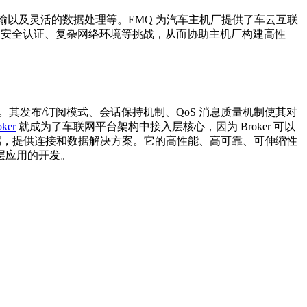
输以及灵活的数据处理等。EMQ 为汽车主机厂提供了车云互联
吐、安全认证、复杂网络环境等挑战，从而协助主机厂构建高性
消息传输协议。其发布/订阅模式、会话保持机制、QoS 消息质量机制使其对
ker
就成为了车联网平台架构中接入层核心，因为 Broker 可以
云端，提供连接和数据解决方案。它的高性能、高可靠、可伸缩性
层应用的开发。