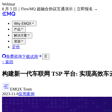
Webinar
8 月 5 日｜FlowMQ 超融合协议互通演示｜立即报名 →
Why EMQX
产品
解决方案
资源
定价
免费咨询
下载试用
< 返回
构建新一代车联网 TSP 平台: 实现高效
EMQX Team
2023-11-9
应用案例