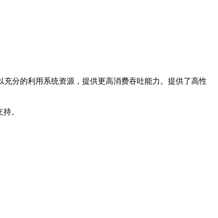
oSDK 可以充分的利用系统资源，提供更高消费吞吐能力。提供了高性
户端支持。