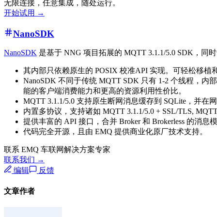
无限连接，任意集成，随处运行。
开始试用 →
NanoSDK
NanoSDK
是基于 NNG 项目拓展的 MQTT 3.1.1/5.0 SDK，
其内部只依赖原生的 POSIX 校准API 实现。可轻松
NanoSDK 不同于传统 MQTT SDK 只有 1-2 
能的客户端消费能力和更高的资源利用性价比。
MQTT 3.1.1/5.0 支持原生断网消息缓存到 SQLite
内置多协议，支持诸如 MQTT 3.1.1/5.0 + SSL/TLS, MQTT
提供丰富的 API 接口，合并 Broker 和 Brokerless 
代码完全开源，且由 EMQ 提供商业化原厂技术支持。
联系 EMQ 车联网解决方案专家
联系我们 →
编辑
反馈
文章作者