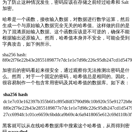
为了防止这种情况发生，密码应该在存储之前经过哈希和 Salt
加密。
哈希是一个函数，接收输入数据，对数据进行数学运算，然后
生成一个与原始输入数据完全无关的哈希值。这样做的目的是
为了混淆原始输入数据。这个函数应该是不可逆的，确保不能
根据输出还原输入。然而，哈希值本身并不安全，可能会受到
字典攻击，如下例所示。
sha256 hash:
8f0e2f76e22b43e2855189877e7dc1e1e7d98c226c95db247cd1d547
加密后的密码看起来很安全，通过观察你无法推测出密码是什
么。然而，对于一个固定的密码，哈希值总是相同的。因此，
很容易制作一个包含常用密码及其哈希值的数据库。如下表：
sha256 hash
dc1e7c03e162397b355b6f1c895dfdf3790d98c10b920c55e91272b8e
8f0e2f76e22b43e2855189877e7dc1e1e7d98c226c95db247cd1d547
27cc6994fc1c01ce6659c6bddca9b69c4c6a9418065e612c69d110b3f
黑客就可以从在线哈希数据库中搜索这个哈希值，从而得到密
码
passw0rd
。