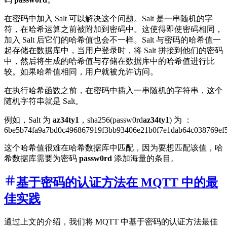
在密码中加入 Salt 可以解决这个问题。Salt 是一串随机的字
符，在哈希运算之前被附加到密码中。这使得即使密码相同，
加入 Salt 后它们的哈希值也会不一样。Salt 与密码的哈希值一
起存储在数据库中，当用户登录时，将 Salt 拼接到他们的密码
中，然后将生成的哈希值与存储在数据库中的哈希值进行比
较。如果哈希值相同，用户就被允许访问。
在执行哈希函数之前，在密码中插入一串随机的字符串，这个
随机字符串就是 Salt。
例如，Salt 为
az34ty1
，sha256(passw0rd
az34ty1
) 为 ：
6be5b74fa9a7bd0c496867919f3bb93406e21b0f7e1dab64c038769ef
这个哈希值很难在哈希数据库中匹配，因为要想匹配该值，哈
希数据库需要为密码
passw0rd
添加海量的条目。
基于密码的认证方法在 MQTT 中的最
佳实践
通过上文的介绍，我们将 MQTT 中基于密码的认证方法最佳