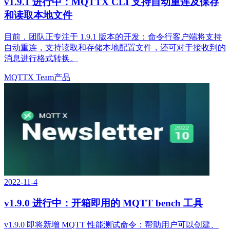
v1.9.1 进行中：MQTTX CLI 支持自动重连及保存
和读取本地文件
目前，团队正专注于 1.9.1 版本的开发：命令行客户端将支持
自动重连，支持读取和存储本地配置文件，还可对于接收到的
消息进行格式转换。
MQTTX Team
产品
2022-11-4
v1.9.0 进行中：开箱即用的 MQTT bench 工具
v1.9.0 即将新增 MQTT 性能测试命令：帮助用户可以创建、