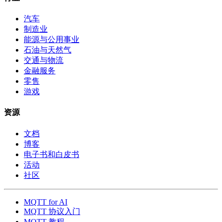
汽车
制造业
能源与公用事业
石油与天然气
交通与物流
金融服务
零售
游戏
资源
文档
博客
电子书和白皮书
活动
社区
MQTT for AI
MQTT 协议入门
MQTT 教程