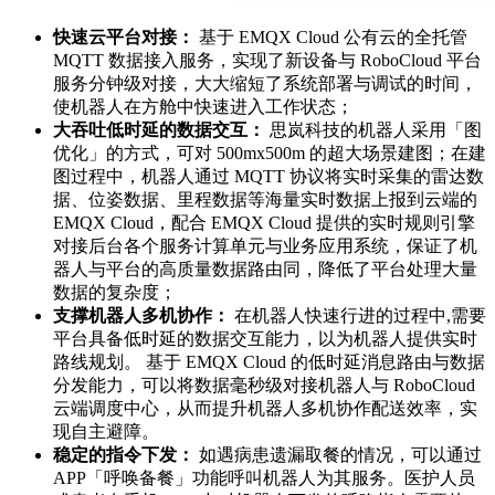
快速云平台对接：
基于 EMQX Cloud 公有云的全托管
MQTT 数据接入服务，实现了新设备与 RoboCloud 平台
服务分钟级对接，大大缩短了系统部署与调试的时间，
使机器人在方舱中快速进入工作状态；
大吞吐低时延的数据交互：
思岚科技的机器人采用「图
优化」的方式，可对 500mx500m 的超大场景建图；在建
图过程中，机器人通过 MQTT 协议将实时采集的雷达数
据、位姿数据、里程数据等海量实时数据上报到云端的
EMQX Cloud，配合 EMQX Cloud 提供的实时规则引擎
对接后台各个服务计算单元与业务应用系统，保证了机
器人与平台的高质量数据路由同，降低了平台处理大量
数据的复杂度；
支撑机器人多机协作：
在机器人快速行进的过程中,需要
平台具备低时延的数据交互能力，以为机器人提供实时
路线规划。 基于 EMQX Cloud 的低时延消息路由与数据
分发能力，可以将数据毫秒级对接机器人与 RoboCloud
云端调度中心，从而提升机器人多机协作配送效率，实
现自主避障。
稳定的指令下发：
如遇病患遗漏取餐的情况，可以通过
APP「呼唤备餐」功能呼叫机器人为其服务。医护人员