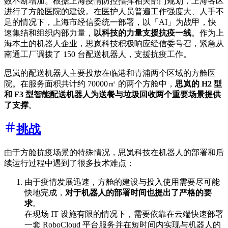
数不断增加。根据上海疫情防控指挥相关部门规划，上海各区
进行了方舱医院的建设。在医护人员普遍工作强度大、人手不
足的情况下，上海市经信委统一部署，以「AI」为战甲，快
速集结和组织内部力量，
以科技的力量支援抗疫一线
。作为上
海本土的机器人企业，思岚科技积极响应经信委号召，紧急从
南通工厂调拨了 150 台配送机器人，支援抗疫工作。
思岚的配送机器人主要投放在临港和青浦两个区域的方舱医
院。在服务面积共计约 70000㎡ 的两个方舱中，
思岚的 H2 型
和 F3 型智能配送机器人为送餐与垃圾回收两个重要场景提供
了支撑
。
挑战
由于方舱抗疫场景的特殊情况，思岚科技在机器人的部署和后
续运行过程中遇到了很多技术难点：
由于疫情发展迅速，方舱的建设与投入使用需要尽可能
快地完成，
对于机器人的部署时间也提出了严格的要
求
。
在现场 IT 设施有限的情况下，需要依靠在云端快速部署
一套 RoboCloud 平台服务并在短时间内实现与机器人的