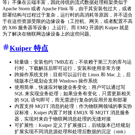
等）不像在云端丰富，因此传统的流式数据处理框架类似于
Apache Storm 或者 Apache Flink 等，由于其安装包过大，或者
部署结构与过程过于复杂，运行时的高消耗等原因，并不适合
于在这些资源受限的边缘设备（工控机、网关，或者配置不高
的 X86 服务器等设备）上运行。而 EMQ 开源的 Kuiper 就是
为了解决在物联网边缘设备上的这些问题。
Kuiper 特点
轻量级：安装包约 7MB左右；不依赖于第三方的库与运
行时，下载解压后即可运行，安装和使用非常方便
跨操作系统支持：目前可以运行在 Linux 和 Mac 上，后
续版本已规划会支持 Windows 操作系统
使用简单，快速应对敏捷业务变化：用户可以通过写
SQL 来实现业务处理；如果业务有变化，只需更新相关
的 SQL 语句即可，而无需进行复杂的应用开发和部署
内置支持 MQTT 消息的处理：作为物联网领域的事实协
议标准，Kuiper 内置了对接 EMQX 等 MQTT 消息服务
器，实现对来自于物联网消息处理的无缝对接
可扩展性：Kuiper 定义了扩展接口，后续版本已经规划
扩展实现不同消息源处理和处理后数据的沉淀（sink）