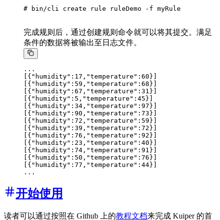
完成规则后，通过创建规则命令就可以将其提交。满足
条件的数据将被输出至日志文件。
...

[{"humidity":17,"temperature":60}]

[{"humidity":59,"temperature":68}]

[{"humidity":67,"temperature":31}]

[{"humidity":5,"temperature":45}]

[{"humidity":34,"temperature":97}]

[{"humidity":90,"temperature":73}]

[{"humidity":72,"temperature":59}]

[{"humidity":39,"temperature":72}]

[{"humidity":76,"temperature":92}]

[{"humidity":23,"temperature":40}]

[{"humidity":74,"temperature":91}]

[{"humidity":50,"temperature":76}]

[{"humidity":77,"temperature":44}]

开始使用
读者可以通过按照在 Github 上的
教程文档
来完成 Kuiper 的首