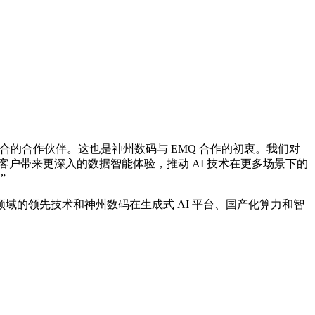
的合作伙伴。这也是神州数码与 EMQ 合作的初衷。我们对
客户带来更深入的数据智能体验，推动 AI 技术在更多场景下的
”
件领域的领先技术和神州数码在生成式 AI 平台、国产化算力和智