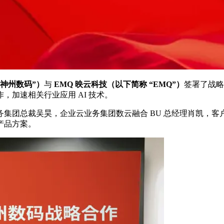
神州数码”）
与
EMQ 映云科技（以下简称 “EMQ”）
签署了战略
加速相关行业应用 AI 技术。
团总裁吴昊，企业云业务集团数云融合 BU 总经理肖凯，客户营
产品方案。