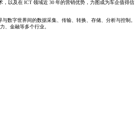
以及在 ICT 领域近 30 年的营销优势，力图成为车企值得信
世界与数字世界间的数据采集、传输、转换、存储、分析与控制。
源电力、金融等多个行业。