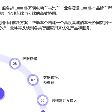
服务超 1000 多万辆电动车与汽车，业务覆盖 100 多个品牌车
数据，实现车端与云端的高效协同。
数据闭环解决方案，帮助车企构建一个高度集成的车云协同数据
分析、最终再反馈到各类智能应用来优化产品和服务。