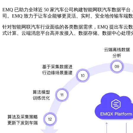
EMQ 已助力全球近 50 家汽车公司构建智能网联汽车数据平台，
司。EMQ 致力于让车企能够更灵活、实时、安全地传输车端
针对智能网联汽车行业面临的各类数据需求，EMQ 提出车云
式计算、云端消息平台高并发接入、数据存储、数据中心处理