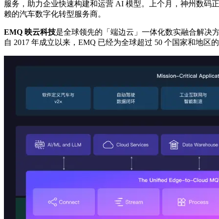
服务，助力企业快速构建和运营 AI 模型。上个月，神州数码正
赖的汽车数字化转型服务商。
EMQ 映云科技
是全球领先的「端边云」一体化数实融合解决方
自 2017 年成立以来，EMQ 已经为全球超过 50 个国家