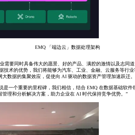
EMQ 「端边云」数据处理架构
业需要同时具备伟大的愿景、好的产品、满腔的激情以及志同道合
底层数据技术的优势，我们将能够为汽车、工业、金融、云服务等行业
大数据的集聚效应，促使向 AI 驱动的数据资产管理加速跃迁。
Q 来说是一个重要的里程碑，我们相信，结合 EMQ 在数据基础软
理和分析解决方案，助力企业在 AI 时代保持竞争优势。”