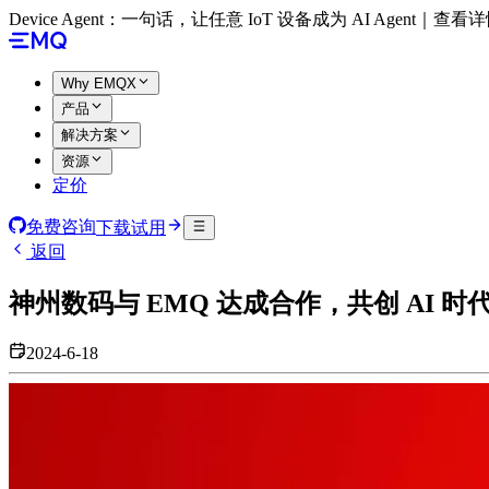
Device Agent：一句话，让任意 IoT 设备成为 AI Agent｜查看
Why EMQX
产品
解决方案
资源
定价
免费咨询
下载试用
返回
神州数码与 EMQ 达成合作，共创 AI 
2024-6-18