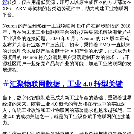
议
转换，仅占用超低资源，即可以以原生或容器的方式部署在
X86、ARM 等架构的各类边缘硬件中，助力构建工业物联网
平台。
Neuron 的产品雏形始于工业物联网 IIoT 尚在起步阶段的 2018
年，旨在为未来工业物联网平台的数据采集需求解决海量异构
工业设备的连接问题。2020 年 9 月，Neuron 的 GA 版本正式
发布并为各行业客户广泛应用。如今，秉持着 EMQ 一直以来
的开源理念以及以产品贡献于社区和产业的承诺，正式成为开
源项目的 Neuron 将充分满足用户灵活定制开发的需求，与开
源社区用户一起拓宽产品与产业的可能，加速工业物联网的发
展进程。
汇聚物联网数据，工业 4.0 转型关键
当下，数字化智能制造已成为新工业革命的基础，重塑着世界
经济的未来。随着工业 4.0 概念的普及和在行业中的实践深
入，传统工业改造和工业物联网的部署需求也越来越强烈。工
业 4.0 的成功关键之一，就是为工业设备赋予物联网的连接能
力。
然而这一过程面临着设备种类繁多、涉及总线与协议复杂多样