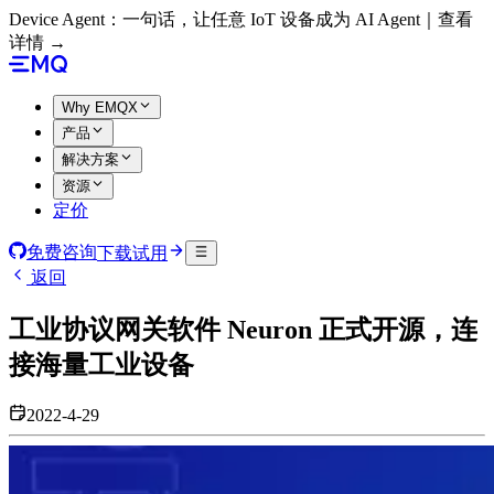
Device Agent：一句话，让任意 IoT 设备成为 AI Agent｜查看
详情 →
Why EMQX
产品
解决方案
资源
定价
免费咨询
下载试用
返回
工业协议网关软件 Neuron 正式开源，连
接海量工业设备
2022-4-29