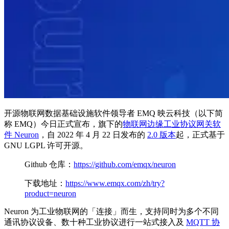
开源物联网数据基础设施软件领导者 EMQ 映云科技（以下简
称 EMQ）今日正式宣布，旗下的
物联网边缘工业协议网关软
件 Neuron
，自 2022 年 4 月 22 日发布的
2.0 版本
起，正式基于
GNU LGPL 许可开源。
Github 仓库：
https://github.com/emqx/neuron
下载地址：
https://www.emqx.com/zh/try?
product=neuron
Neuron 为工业物联网的「连接」而生，支持同时为多个不同
通讯协议设备、数十种工业协议进行一站式接入及
MQTT 协