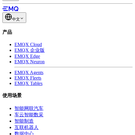
中文
产品
EMQX Cloud
EMQX 企业版
EMQX Edge
EMQX Neuron
EMQX Agents
EMQX Fleets
EMQX Tables
使用场景
智能网联汽车
车云智能数采
智能制造
互联机器人
数据中心