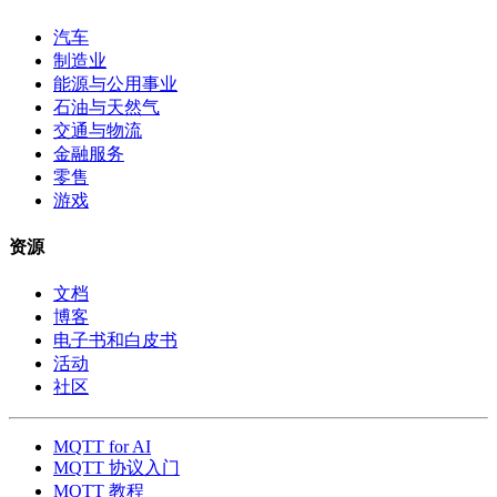
汽车
制造业
能源与公用事业
石油与天然气
交通与物流
金融服务
零售
游戏
资源
文档
博客
电子书和白皮书
活动
社区
MQTT for AI
MQTT 协议入门
MQTT 教程