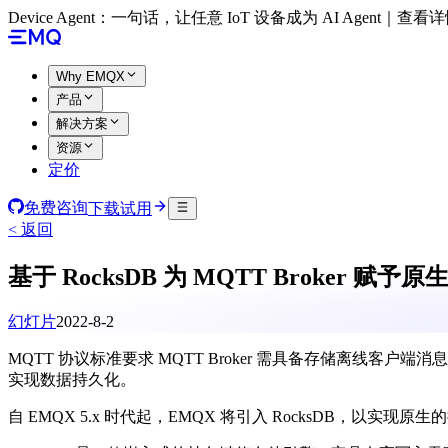
Device Agent：一句话，让任意 IoT 设备成为 AI Agent｜查看
Why EMQX
产品
解决方案
资源
定价
免费咨询
下载试用
< 返回
基于 RocksDB 为 MQTT Broker 赋
幻灯片
2022-8-2
MQTT 协议标准要求 MQTT Broker 需具备存储离线
实现数据持久化。
自 EMQX 5.x 时代起，EMQX 将引入 RocksDB，以实现