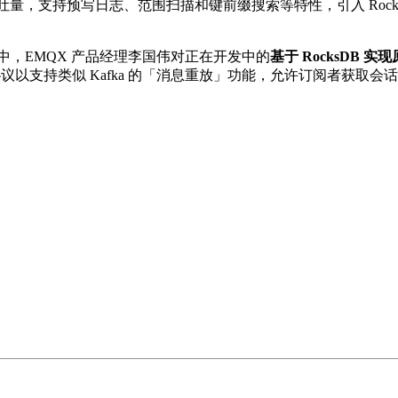
吐量，支持预写日志、范围扫描和键前缀搜索等特性，引入 Rock
期」中，EMQX 产品经理李国伟对正在开发中的
基于 RocksDB 
T 协议以支持类似 Kafka 的「消息重放」功能，允许订阅者获取