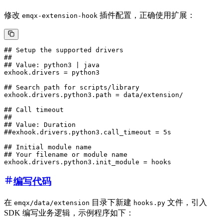
修改
插件配置，正确使用扩展：
emqx-extension-hook
## Setup the supported drivers

##

## Value: python3 | java

exhook.drivers = python3

## Search path for scripts/library

exhook.drivers.python3.path = data/extension/

## Call timeout

##

## Value: Duration

##exhook.drivers.python3.call_timeout = 5s

## Initial module name

## Your filename or module name

编写代码
在
目录下新建
文件，引入
emqx/data/extension
hooks.py
SDK 编写业务逻辑，示例程序如下：