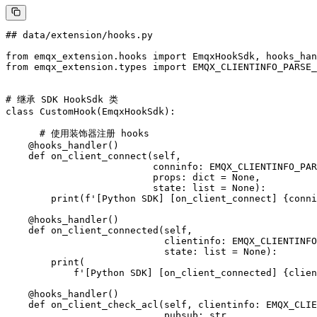
## data/extension/hooks.py

from emqx_extension.hooks import EmqxHookSdk, hooks_han
from emqx_extension.types import EMQX_CLIENTINFO_PARSE_
# 继承 SDK HookSdk 类

class CustomHook(EmqxHookSdk):

      # 使用装饰器注册 hooks

    @hooks_handler()

    def on_client_connect(self,

                          conninfo: EMQX_CLIENTINFO_PAR
                          props: dict = None,

                          state: list = None):

        print(f'[Python SDK] [on_client_connect] {conni
    @hooks_handler()

    def on_client_connected(self,

                            clientinfo: EMQX_CLIENTINFO
                            state: list = None):

        print(

            f'[Python SDK] [on_client_connected] {clien
    @hooks_handler()

    def on_client_check_acl(self, clientinfo: EMQX_CLIE
                            pubsub: str,
