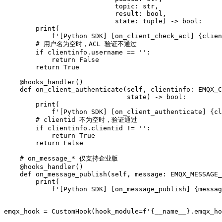
                            topic: str,

                            result: bool,

                            state: tuple) -> bool:

        print(

            f'[Python SDK] [on_client_check_acl] {clien
        # 用户名为空时，ACL 验证不通过

        if clientinfo.username == '':

            return False

        return True

    @hooks_handler()

    def on_client_authenticate(self, clientinfo: EMQX_C
                               state) -> bool:

        print(

            f'[Python SDK] [on_client_authenticate] {cl
        # clientid 不为空时，验证通过

        if clientinfo.clientid != '':

            return True

        return False

    # on_message_* 仅支持企业版

    @hooks_handler()

    def on_message_publish(self, message: EMQX_MESSAGE_
        print(

            f'[Python SDK] [on_message_publish] {messag
emqx_hook = CustomHook(hook_module=f'{__name__}.emqx_ho