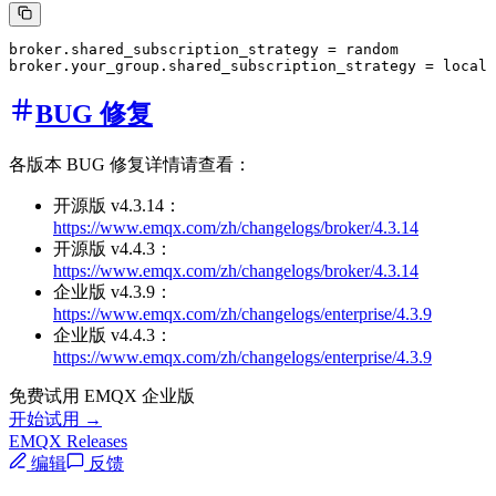
broker.shared_subscription_strategy = random

BUG 修复
各版本 BUG 修复详情请查看：
开源版 v4.3.14：
https://www.emqx.com/zh/changelogs/broker/4.3.14
开源版 v4.4.3：
https://www.emqx.com/zh/changelogs/broker/4.3.14
企业版 v4.3.9：
https://www.emqx.com/zh/changelogs/enterprise/4.3.9
企业版 v4.4.3：
https://www.emqx.com/zh/changelogs/enterprise/4.3.9
免费试用 EMQX 企业版
开始试用 →
EMQX Releases
编辑
反馈