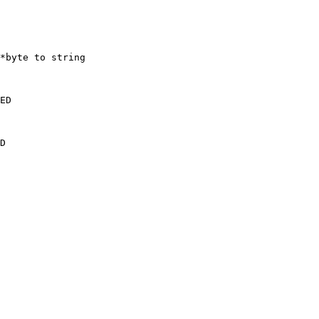
*byte to string

ED

D
