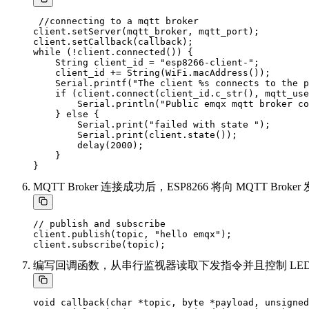
 //connecting to a mqtt broker

client.setServer(mqtt_broker, mqtt_port);

client.setCallback(callback);

while (!client.connected()) {

    String client_id = "esp8266-client-";

    client_id += String(WiFi.macAddress());

    Serial.printf("The client %s connects to the p
    if (client.connect(client_id.c_str(), mqtt_use
        Serial.println("Public emqx mqtt broker co
    } else {

        Serial.print("failed with state ");

        Serial.print(client.state());

        delay(2000);

    }

MQTT Broker 连接成功后，ESP8266 将向 MQTT Brok
// publish and subscribe

client.publish(topic, "hello emqx");

编写回调函数，从串行监视器读取下发指令并且控制 LED
void callback(char *topic, byte *payload, unsigned