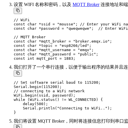
设置 WIFI 名称和密码，以及
MQTT Broker
连接地址和端
// WiFi

const char *ssid = "mousse"; // Enter your WiFi na
const char *password = "qweqweqwe";  // Enter WiFi
// MQTT Broker

const char *mqtt_broker = "broker.emqx.io";

const char *topic = "esp8266/led";

const char *mqtt_username = "emqx";

const char *mqtt_password = "public";

我们打开了一个串行连接，以便于输出程序的结果并且连接
// Set software serial baud to 115200;

Serial.begin(115200);

// connecting to a WiFi network

WiFi.begin(ssid, password);

while (WiFi.status() != WL_CONNECTED) {

    delay(500);

    Serial.println("Connecting to WiFi..");

我们将设置 MQTT Broker，同时将连接信息打印到串口