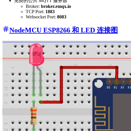
免费的公共 MQTT 服务器
Broker:
broker.emqx.io
TCP Port:
1883
Websocket Port:
8083
NodeMCU ESP8266 和 LED 连接图