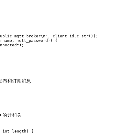
ublic mqtt broker\n", client_id.c_str());

rname, mqtt_password)) {

nnected");

er 发布和订阅消息
 的开和关
 int length) {
