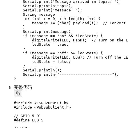
    Serial.print("Message arrived in topic: ");

    Serial.println(topic);

    Serial.print("Message: ");

    String message;

    for (int i = 0; i < length; i++) {

        message += (char) payload[i];  // Convert 
    }

    Serial.print(message);

    if (message == "on" && !ledState) {

        digitalWrite(LED, HIGH);  // Turn on the L
        ledState = true;

    }

    if (message == "off" && ledState) {

        digitalWrite(LED, LOW); // Turn off the LE
        ledState = false;

    }

    Serial.println();

    Serial.println("-----------------------");

完整代码
#include <ESP8266WiFi.h>

#include <PubSubClient.h>

// GPIO 5 D1

#define LED 5
