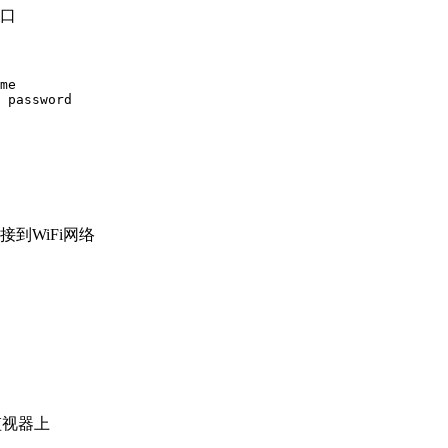
口
me

 password

到WiFi网络
监视器上