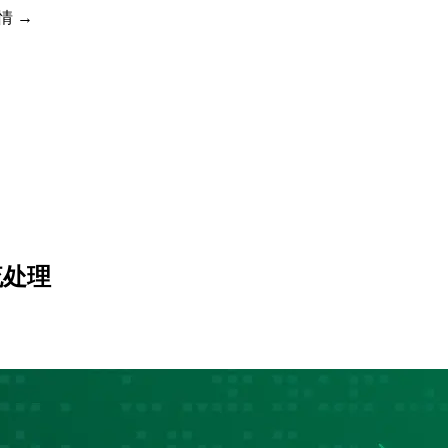
详情 →
缘流处理