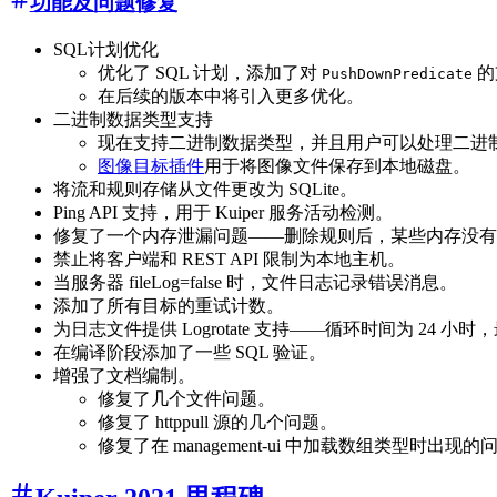
功能及问题修复
SQL计划优化
优化了 SQL 计划，添加了对
的
PushDownPredicate
在后续的版本中将引入更多优化。
二进制数据类型支持
现在支持二进制数据类型，并且用户可以处理二进
图像目标插件
用于将图像文件保存到本地磁盘。
将流和规则存储从文件更改为 SQLite。
Ping API 支持，用于 Kuiper 服务活动检测。
修复了一个内存泄漏问题——删除规则后，某些内存没有
禁止将客户端和 REST API 限制为本地主机。
当服务器 fileLog=false 时，文件日志记录错误消息。
添加了所有目标的重试计数。
为日志文件提供 Logrotate 支持——循环时间为 24 小时
在编译阶段添加了一些 SQL 验证。
增强了文档编制。
修复了几个文件问题。
修复了 httppull 源的几个问题。
修复了在 management-ui 中加载数组类型时出现的